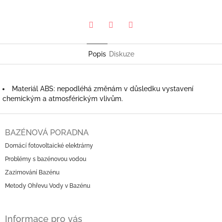
Pinterest
Twitter
Facebook
Popis
Diskuze
Materiál ABS: nepodléhá změnám v důsledku vystavení
chemickým a atmosférickým vlivům.
Z
á
BAZÉNOVÁ PORADNA
p
Domácí fotovoltaické elektrárny
a
Problémy s bazénovou vodou
t
í
Zazimování Bazénu
Metody Ohřevu Vody v Bazénu
Informace pro vás