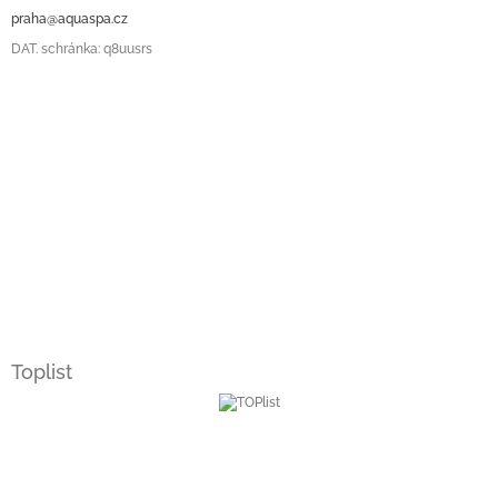
praha@aquaspa.cz
DAT. schránka: q8uusrs
Toplist