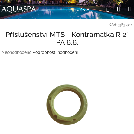
Přejít
Nák
Hledat
Přihlášení
na
CZK
obsah
koší
Kód:
363401
Příslušenství MTS - Kontramatka R 2“
PA 6,6.
Průměrné
Neohodnoceno
Podrobnosti hodnocení
hodnocení
produktu
je
0,0
z
5
hvězdiček.