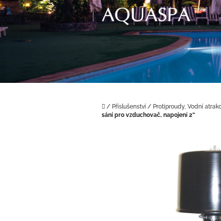
Přejít
na
obsah
Domů
/
Příslušenství
/
Protiproudy, Vodní atrak
sání pro vzduchovač, napojení 2“