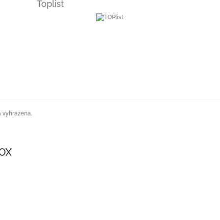
Toplist
a vyhrazena.
SOX