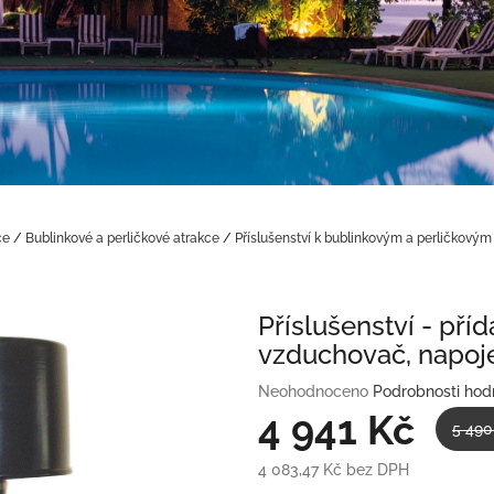
ce
/
Bublinkové a perličkové atrakce
/
Příslušenství k bublinkovým a perličkovým
Příslušenství - příd
vzduchovač, napoje
Průměrné
Neohodnoceno
Podrobnosti hod
hodnocení
4 941 Kč
5 490
produktu
je
4 083,47 Kč bez DPH
0,0
Měrná