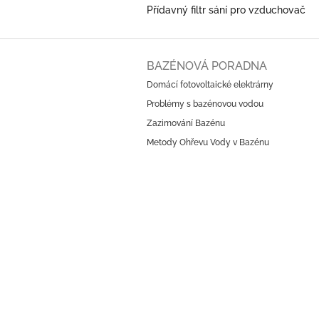
Přídavný filtr sání pro vzduchovač
Z
á
BAZÉNOVÁ PORADNA
p
Domácí fotovoltaické elektrárny
a
Problémy s bazénovou vodou
t
í
Zazimování Bazénu
Metody Ohřevu Vody v Bazénu