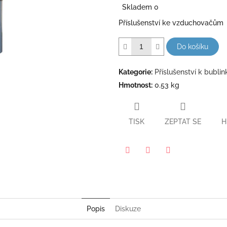
z
Skladem 0
cena:
5
Příslušenství ke vzduchovačům
hvězdiček.
Do košíku
Kategorie
:
Příslušenství k bubl
Hmotnost
:
0.53 kg
TISK
ZEPTAT SE
H
Pinterest
Twitter
Facebook
Popis
Diskuze