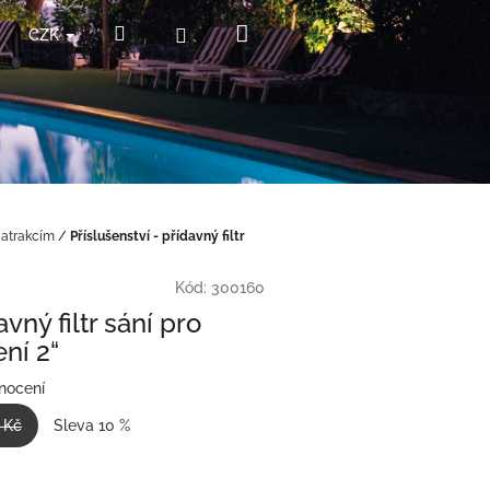
Nákupní
Hledat
Přihlášení
CZK
košík
 atrakcím
/
Příslušenství - přídavný filtr
Kód:
300160
avný filtr sání pro
ní 2“
nocení
 Kč
Sleva 10 %