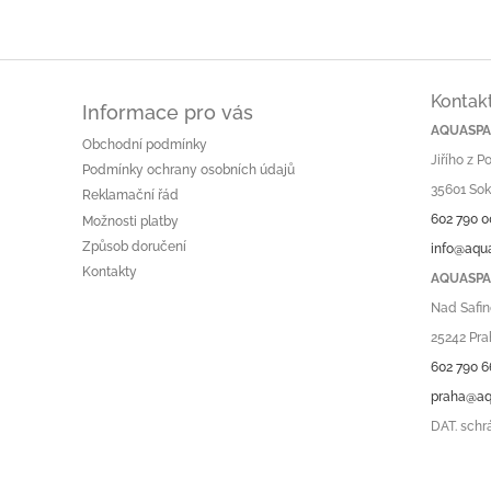
Kontak
Informace pro vás
AQUASPA.
Obchodní podmínky
Jiřího z 
Podmínky ochrany osobních údajů
35601 Sok
Reklamační řád
602 790 0
Možnosti platby
Způsob doručení
info@aqu
Kontakty
AQUASPA.
Nad Safin
25242 Pra
602 790 6
praha@aq
DAT. schr