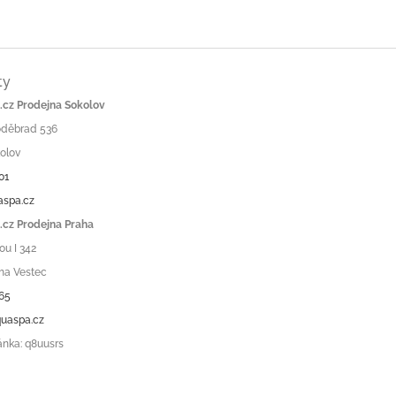
ty
cz Prodejna Sokolov
Poděbrad 536
olov
01
aspa.cz
cz Prodejna Praha
ou I 342
ha Vestec
65
uaspa.cz
ánka: q8uusrs