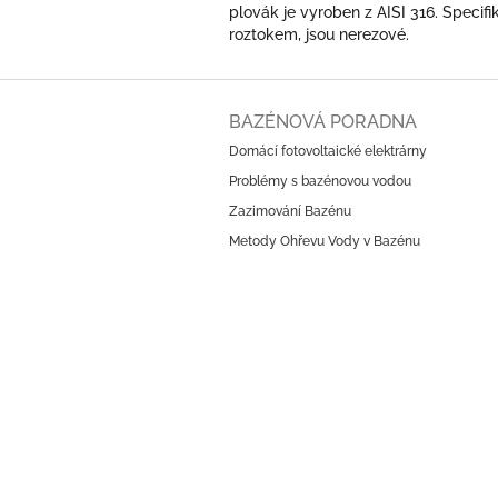
plovák je vyroben z AISI 316. Specifik
roztokem, jsou nerezové.
Z
á
BAZÉNOVÁ PORADNA
p
Domácí fotovoltaické elektrárny
a
Problémy s bazénovou vodou
t
í
Zazimování Bazénu
Metody Ohřevu Vody v Bazénu