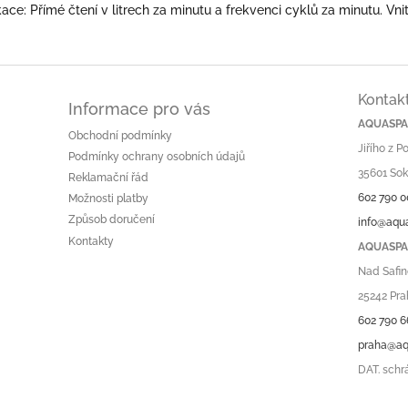
ace: Přímé čtení v litrech za minutu a frekvenci cyklů za minutu. Vnitř
Kontak
Informace pro vás
AQUASPA.
Obchodní podmínky
Jiřího z 
Podmínky ochrany osobních údajů
35601 Sok
Reklamační řád
602 790 0
Možnosti platby
Způsob doručení
info@aqu
Kontakty
AQUASPA.
Nad Safin
25242 Pra
602 790 6
praha@aq
DAT. schr