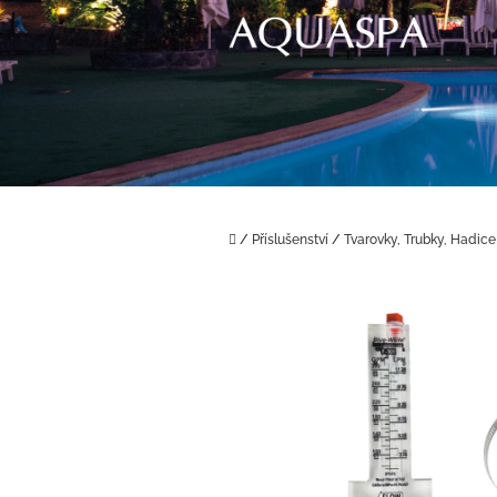
Přejít
na
obsah
Domů
/
Příslušenství
/
Tvarovky, Trubky, Hadice