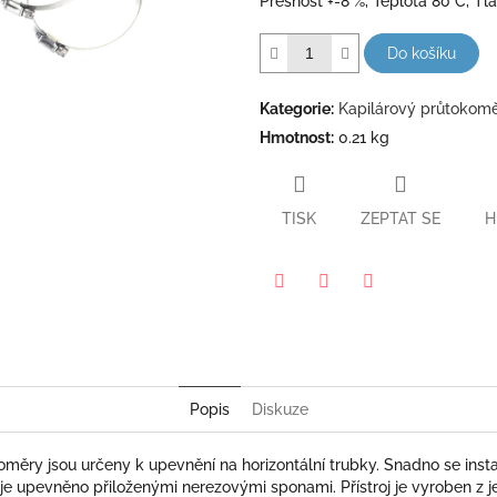
Přesnost +-8 %, Teplota 80°C, Tl
hvězdiček.
Do košíku
Kategorie
:
Kapilárový průtokom
Hmotnost
:
0.21 kg
TISK
ZEPTAT SE
H
Pinterest
Twitter
Facebook
Popis
Diskuze
měry jsou určeny k upevnění na horizontální trubky. Snadno se instal
í je upevněno přiloženými nerezovými sponami. Přístroj je vyroben z 