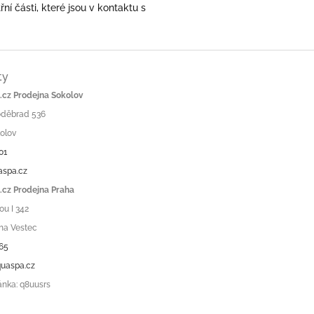
ní části, které jsou v kontaktu s
ty
cz Prodejna Sokolov
Poděbrad 536
olov
01
aspa.cz
cz Prodejna Praha
ou I 342
ha Vestec
65
uaspa.cz
ánka: q8uusrs