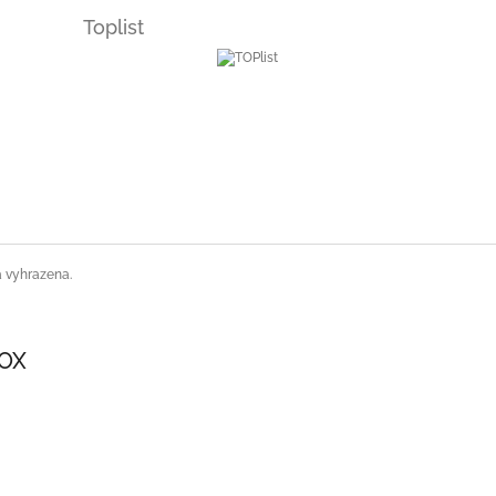
Toplist
a vyhrazena.
SOX