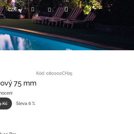
Nákupní
Hledat
Přihlášení
CZK
košík
Kód:
080000CH25
rový 75 mm
nocení
4 Kč
Sleva 6 %