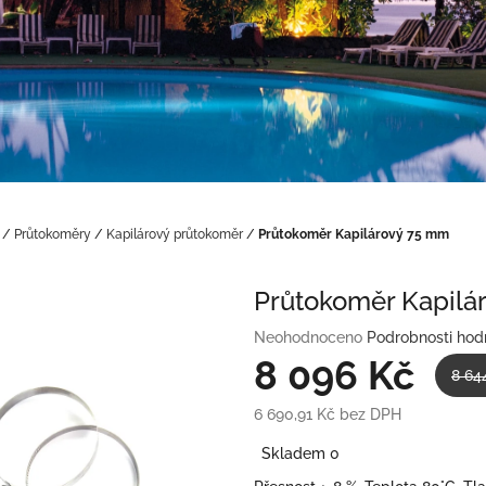
/
Průtokoměry
/
Kapilárový průtokoměr
/
Průtokoměr Kapilárový 75 mm
Průtokoměr Kapilá
Průměrné
Neohodnoceno
Podrobnosti hod
hodnocení
8 096 Kč
8 64
produktu
je
6 690,91 Kč bez DPH
0,0
Měrná
z
Skladem 0
cena:
5