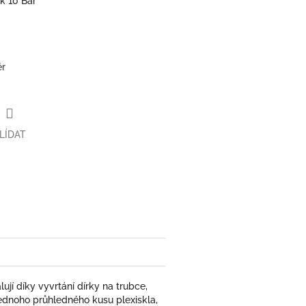
ak 10 Bar
ěr
LÍDAT
ují díky vyvrtání dírky na trubce,
jednoho průhledného kusu plexiskla,