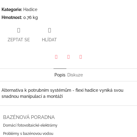
Kategorie
:
Hadice
Hmotnost
:
0.76 kg
ZEPTAT SE
HLÍDAT
Pinterest
Twitter
Facebook
Popis
Diskuze
Alternativa k potrubním systémům - flexi hadice vyniká svou
snadnou manipulací a montáží
Z
á
BAZÉNOVÁ PORADNA
p
Domácí fotovoltaické elektrárny
a
Problémy s bazénovou vodou
t