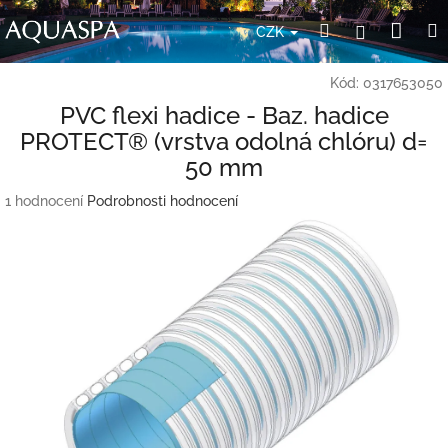
Přejít
Nák
Hledat
Přihlášení
na
CZK
obsah
koší
Kód:
0317653050
PVC flexi hadice - Baz. hadice
PROTECT® (vrstva odolná chlóru) d=
50 mm
Průměrné
1 hodnocení
Podrobnosti hodnocení
hodnocení
produktu
je
5,0
z
5
hvězdiček.