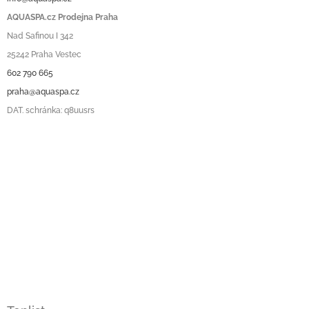
AQUASPA.cz Prodejna Praha
Nad Safinou I 342
25242 Praha Vestec
602 790 665
praha@aquaspa.cz
DAT. schránka: q8uusrs