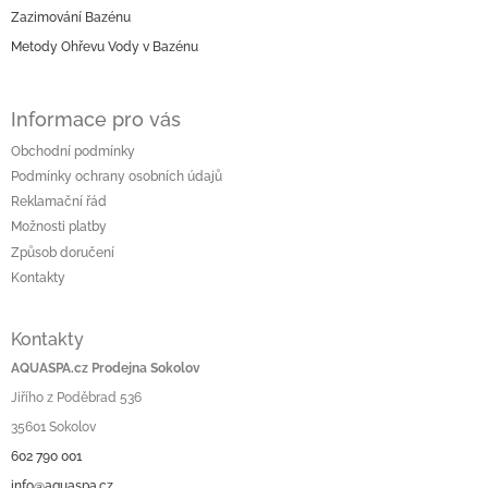
í
Zazimování Bazénu
Metody Ohřevu Vody v Bazénu
Informace pro vás
Obchodní podmínky
Podmínky ochrany osobních údajů
Reklamační řád
Možnosti platby
Způsob doručení
Kontakty
Kontakty
AQUASPA.cz Prodejna Sokolov
Jiřího z Poděbrad 536
35601 Sokolov
602 790 001
info@aquaspa.cz