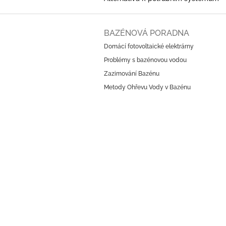
Z
á
BAZÉNOVÁ PORADNA
p
Domácí fotovoltaické elektrárny
a
Problémy s bazénovou vodou
t
í
Zazimování Bazénu
Metody Ohřevu Vody v Bazénu