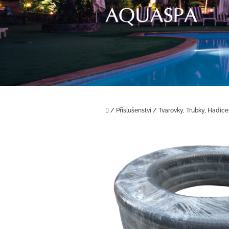
Přejít
na
obsah
Domů
/
Příslušenství
/
Tvarovky, Trubky, Hadice