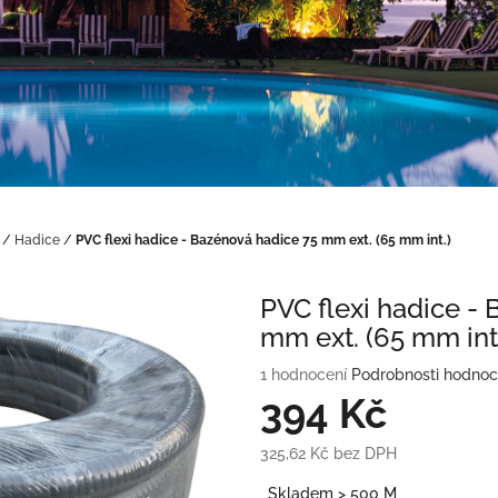
/
Hadice
/
PVC flexi hadice - Bazénová hadice 75 mm ext. (65 mm int.)
PVC flexi hadice -
mm ext. (65 mm int
Průměrné
1 hodnocení
Podrobnosti hodnoc
hodnocení
394 Kč
produktu
je
325,62 Kč bez DPH
5,0
Měrná
z
Skladem > 500 M
cena: