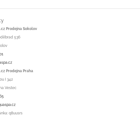
ty
cz Prodejna Sokolov
Poděbrad 536
olov
01
aspa.cz
cz Prodejna Praha
ou I 342
ha Vestec
65
uaspa.cz
ánka: q8uusrs