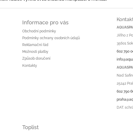
Kontak
Informace pro vás
AQUASPA.
Obchodní podmínky
Jiřího z 
Podmínky ochrany osobních údajů
35601 Sok
Reklamační řád
602 790 0
Možnosti platby
Způsob doručení
info@aqu
Kontakty
AQUASPA.
Nad Safin
25242 Pra
602 790 6
praha@aq
DAT. schr
Toplist