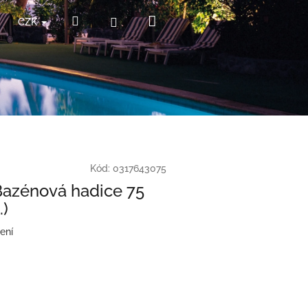
Nákupní
Hledat
Přihlášení
CZK
košík
Kód:
0317643075
 Bazénová hadice 75
.)
ení