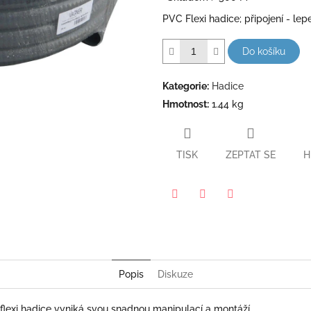
5
PVC Flexi hadice; připojení - lep
hvězdiček.
Do košíku
Kategorie
:
Hadice
Hmotnost
:
1.44 kg
TISK
ZEPTAT SE
H
Pinterest
Twitter
Facebook
Popis
Diskuze
flexi hadice vyniká svou snadnou manipulací a montáží