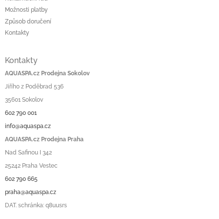
Možnosti platby
Způsob doručení
Kontakty
Kontakty
AQUASPA.cz Prodejna Sokolov
Jiřího z Poděbrad 536
35601 Sokolov
602 790 001
info@aquaspa.cz
AQUASPA.cz Prodejna Praha
Nad Safinou I 342
25242 Praha Vestec
602 790 665
praha@aquaspa.cz
DAT. schránka: q8uusrs