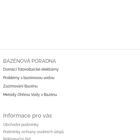
Z
á
BAZÉNOVÁ PORADNA
p
Domácí fotovoltaické elektrárny
a
Problémy s bazénovou vodou
t
í
Zazimování Bazénu
Metody Ohřevu Vody v Bazénu
Informace pro vás
Obchodní podmínky
Podmínky ochrany osobních údajů
Reklamační řád