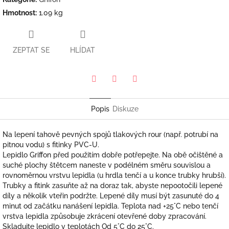
Hmotnost
:
1.09 kg
ZEPTAT SE
HLÍDAT
Pinterest
Twitter
Facebook
Popis
Diskuze
Na lepení tahově pevných spojů tlakových rour (např. potrubí na
pitnou vodu) s fitinky PVC-U.
Lepidlo Griffon před použitím dobře potřepejte. Na obě očištěné a
suché plochy štětcem naneste v podélném směru souvislou a
rovnoměrnou vrstvu lepidla (u hrdla tenčí a u konce trubky hrubší).
Trubky a fitink zasuňte až na doraz tak, abyste nepootočili lepené
díly a několik vteřin podržte. Lepené díly musí být zasunuté do 4
minut od začátku nanášení lepidla. Teplota nad +25°C nebo tenčí
vrstva lepidla způsobuje zkrácení otevřené doby zpracování.
Skladujte lepidlo v teplotách Od 5°C do 25°C.