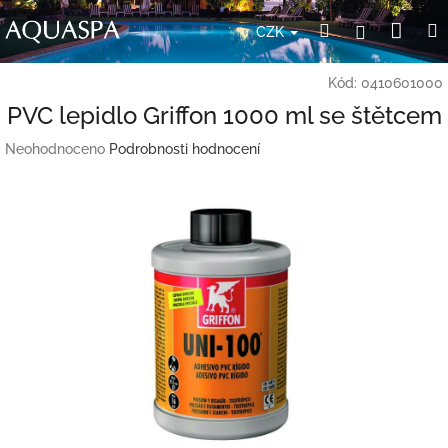
Přejít
Nák
Hledat
Přihlášení
na
CZK
obsah
koší
Kód:
0410601000
PVC lepidlo Griffon 1000 ml se štětcem
Průměrné
Neohodnoceno
Podrobnosti hodnocení
hodnocení
produktu
je
0,0
z
5
hvězdiček.