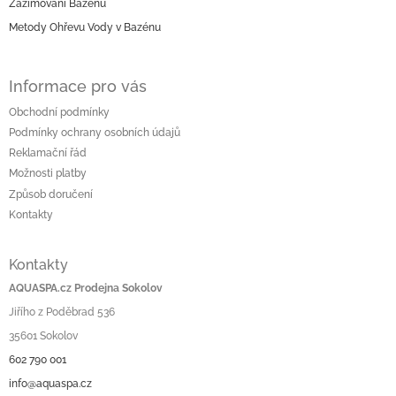
í
Zazimování Bazénu
Metody Ohřevu Vody v Bazénu
Informace pro vás
Obchodní podmínky
Podmínky ochrany osobních údajů
Reklamační řád
Možnosti platby
Způsob doručení
Kontakty
Kontakty
AQUASPA.cz Prodejna Sokolov
Jiřího z Poděbrad 536
35601 Sokolov
602 790 001
info@aquaspa.cz