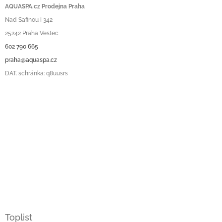
AQUASPA.cz Prodejna Praha
Nad Safinou I 342
25242 Praha Vestec
602 790 665
praha@aquaspa.cz
DAT. schránka: q8uusrs
Toplist