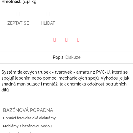
Hmotnost
:
3.42 kg
ZEPTAT SE
HLÍDAT
Pinterest
Twitter
Facebook
Popis
Diskuze
Systém tlakových trubek - tvarovek - armatur z PVC-U, které se
spojují lepením nebo pomocí mechanických spojů. Výhodou je jak
snadná manipulace i montáž, tak chemická odolnost potrubních
dílů.
Z
á
BAZÉNOVÁ PORADNA
p
Domácí fotovoltaické elektrárny
a
Problémy s bazénovou vodou
t