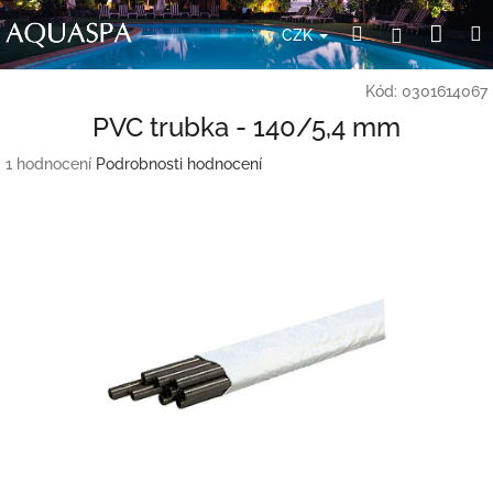
Přejít
Nák
Hledat
Přihlášení
na
CZK
obsah
koší
Kód:
0301614067
PVC trubka - 140/5,4 mm
Průměrné
1 hodnocení
Podrobnosti hodnocení
hodnocení
produktu
je
5,0
z
5
hvězdiček.