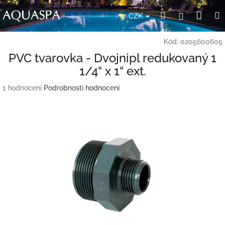
Přejít
Nák
Hledat
Přihlášení
na
CZK
obsah
koší
Kód:
0205600605
PVC tvarovka - Dvojnipl redukovaný 1
1/4“ x 1“ ext.
Průměrné
1 hodnocení
Podrobnosti hodnocení
hodnocení
produktu
je
5,0
z
5
hvězdiček.