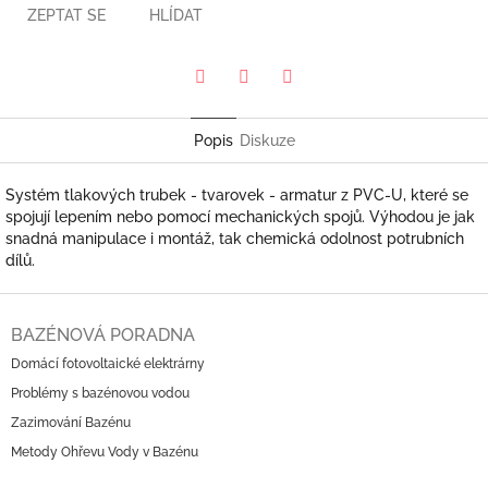
ZEPTAT SE
HLÍDAT
Pinterest
Twitter
Facebook
Popis
Diskuze
Systém tlakových trubek - tvarovek - armatur z PVC-U, které se
spojují lepením nebo pomocí mechanických spojů. Výhodou je jak
snadná manipulace i montáž, tak chemická odolnost potrubních
dílů.
Z
á
BAZÉNOVÁ PORADNA
p
Domácí fotovoltaické elektrárny
a
Problémy s bazénovou vodou
t
í
Zazimování Bazénu
Metody Ohřevu Vody v Bazénu