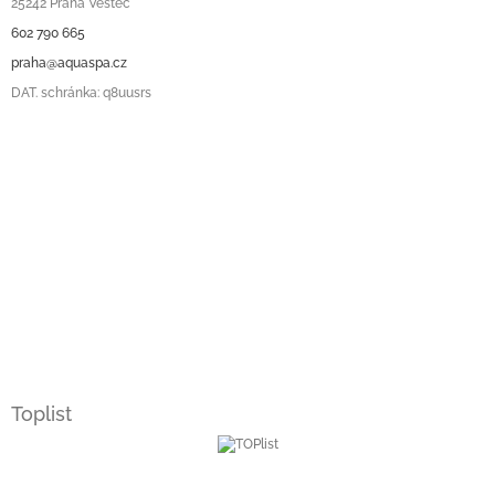
25242 Praha Vestec
602 790 665
praha@aquaspa.cz
DAT. schránka: q8uusrs
Toplist