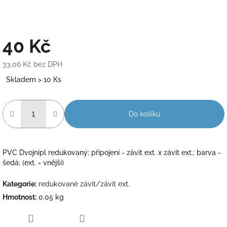
40 Kč
33,06 Kč bez DPH
Měrná
Skladem > 10 Ks
cena:
Do košíku
PVC Dvojnipl redukovaný; připojení - závit ext. x závit ext.; barva -
šedá; (ext. = vnější)
Kategorie
:
redukované závit/závit ext.
Hmotnost
:
0.05 kg