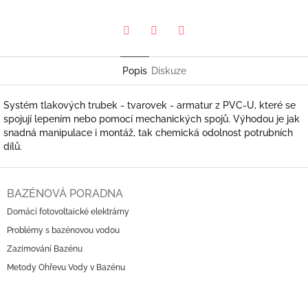
Pinterest
Twitter
Facebook
Popis
Diskuze
Systém tlakových trubek - tvarovek - armatur z PVC-U, které se
spojují lepením nebo pomocí mechanických spojů. Výhodou je jak
snadná manipulace i montáž, tak chemická odolnost potrubních
dílů.
Z
á
BAZÉNOVÁ PORADNA
p
Domácí fotovoltaické elektrárny
a
Problémy s bazénovou vodou
t
í
Zazimování Bazénu
Metody Ohřevu Vody v Bazénu