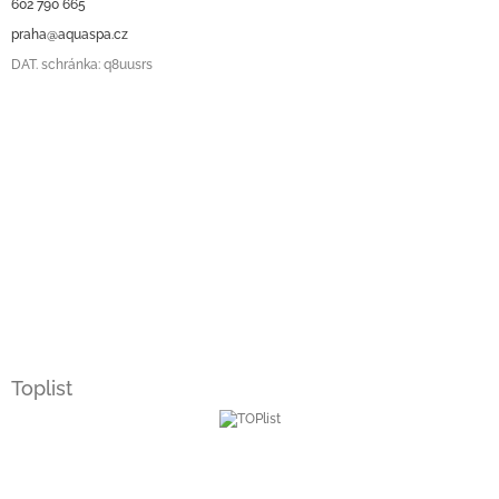
602 790 665
praha@aquaspa.cz
DAT. schránka: q8uusrs
Toplist