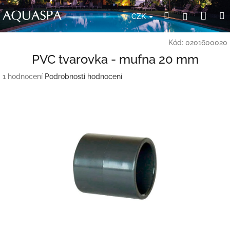
Přejít
Nák
Hledat
Přihlášení
na
CZK
obsah
koší
Kód:
0201600020
PVC tvarovka - mufna 20 mm
Průměrné
1 hodnocení
Podrobnosti hodnocení
hodnocení
produktu
je
5,0
z
5
hvězdiček.