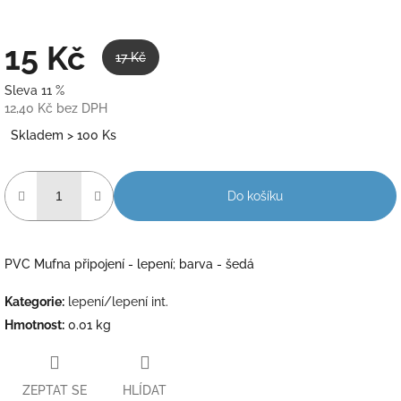
15 Kč
17 Kč
Sleva 11 %
12,40 Kč bez DPH
Měrná
Skladem > 100 Ks
cena:
Do košíku
PVC Mufna připojení - lepení; barva - šedá
Kategorie
:
lepení/lepení int.
Hmotnost
:
0.01 kg
ZEPTAT SE
HLÍDAT