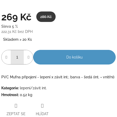
269 Kč
286 Kč
Sleva 5 %
222,31 Kč bez DPH
Měrná
Skladem > 20 Ks
cena:
Do košíku
PVC Mufna připojení - lepení x závit int.; barva - šedá (int. = vnitřní)
Kategorie
:
lepení/závit int.
Hmotnost
:
0.52 kg
ZEPTAT SE
HLÍDAT