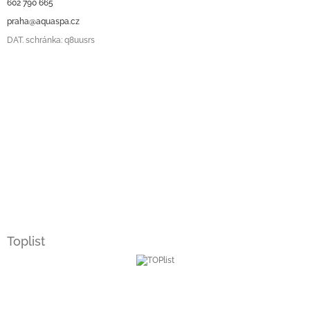
602 790 665
praha@aquaspa.cz
DAT. schránka: q8uusrs
Toplist