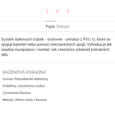
Pinterest
Twitter
Facebook
Popis
Diskuze
Systém tlakových trubek - tvarovek - armatur z PVC-U, které se
spojují lepením nebo pomocí mechanických spojů. Výhodou je jak
snadná manipulace i montáž, tak chemická odolnost potrubních
dílů.
Z
á
BAZÉNOVÁ PORADNA
p
Domácí fotovoltaické elektrárny
a
Problémy s bazénovou vodou
t
í
Zazimování Bazénu
Metody Ohřevu Vody v Bazénu