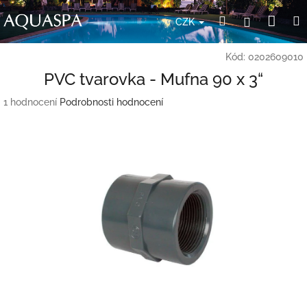
Přejít
Nák
Hledat
Přihlášení
na
CZK
obsah
koší
Kód:
0202609010
PVC tvarovka - Mufna 90 x 3“
Průměrné
1 hodnocení
Podrobnosti hodnocení
hodnocení
produktu
je
5,0
z
5
hvězdiček.