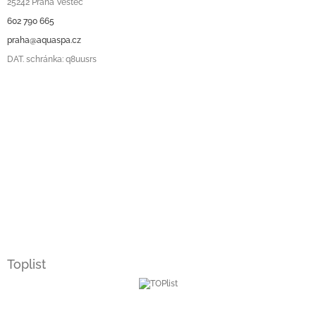
25242 Praha Vestec
602 790 665
praha@aquaspa.cz
DAT. schránka: q8uusrs
Toplist