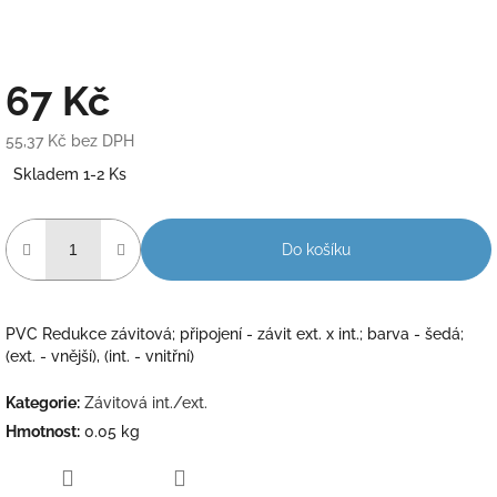
67 Kč
55,37 Kč bez DPH
Měrná
Skladem 1-2 Ks
cena:
Do košíku
PVC Redukce závitová; připojení - závit ext. x int.; barva - šedá;
(ext. - vnější), (int. - vnitřní)
Kategorie
:
Závitová int./ext.
Hmotnost
:
0.05 kg