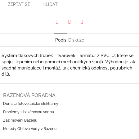
ZEPTAT SE
HLÍDAT
Pinterest
Twitter
Facebook
Popis
Diskuze
Systém tlakových trubek - tvarovek - armatur z PVC-U, které se
spojují lepením nebo pomocí mechanických spojů. Výhodou je jak
snadná manipulace i montáž, tak chemická odolnost potrubních
dílů.
Z
á
BAZÉNOVÁ PORADNA
p
Domácí fotovoltaické elektrárny
a
Problémy s bazénovou vodou
t
í
Zazimování Bazénu
Metody Ohřevu Vody v Bazénu