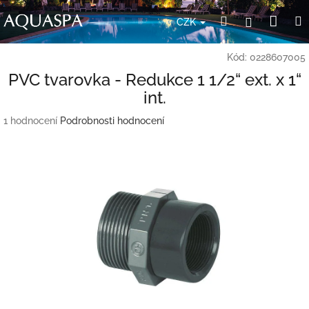
Přejít
Nák
Hledat
Přihlášení
na
CZK
obsah
koší
Kód:
0228607005
PVC tvarovka - Redukce 1 1/2“ ext. x 1“
int.
Průměrné
1 hodnocení
Podrobnosti hodnocení
hodnocení
produktu
je
5,0
z
5
hvězdiček.