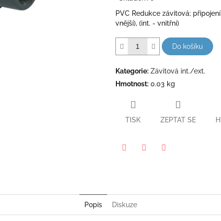
5
PVC Redukce závitová; připojení - 
hvězdiček.
vnější), (int. - vnitřní)
Do košíku
Kategorie
:
Závitová int./ext.
Hmotnost
:
0.03 kg
TISK
ZEPTAT SE
H
Pinterest
Twitter
Facebook
Popis
Diskuze