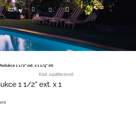
Nákupní
Hledat
Přihlášení
CZK
košík
edukce 1 1/2“ ext. x 1 1/4“ int.
Kód:
0228607006
kce 1 1/2“ ext. x 1
ení