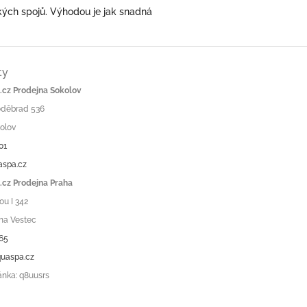
kých spojů. Výhodou je jak snadná
ty
cz Prodejna Sokolov
Poděbrad 536
olov
01
aspa.cz
cz Prodejna Praha
ou I 342
ha Vestec
65
uaspa.cz
ánka: q8uusrs