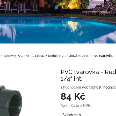
/
Tvarovky PVC, PVC-C, Mosaz
/
Redukce
/
Závitová int./ext.
/
PVC tvarovka - R
PVC tvarovka - Redu
1/4“ int.
Průměrné
1 hodnocení
Podrobnosti hodnoc
hodnocení
84 Kč
produktu
je
69,42 Kč bez DPH
5,0
Měrná
z
Skladem 0
cena: