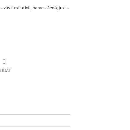
závit ext. x int.; barva - šedá; (ext. -
LÍDAT