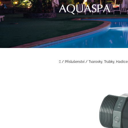
Přejít
na
obsah
Domů
/
Příslušenství
/
Tvarovky, Trubky, Hadice