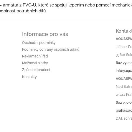
- armatur z PVC-U, které se spojují lepením nebo pomocí mechanic
dolnost potrubních dílů.
Kontak
Informace pro vás
AQUASPA.
Obchodní podmínky
Jiřího z 
Podmínky ochrany osobních údajů
35601 Sok
Reklamační řád
602 790 0
Možnosti platby
Způsob doručení
info@aqu
Kontakty
AQUASPA.
Nad Safin
25242 Pra
602 790 6
praha@aq
DAT. schr