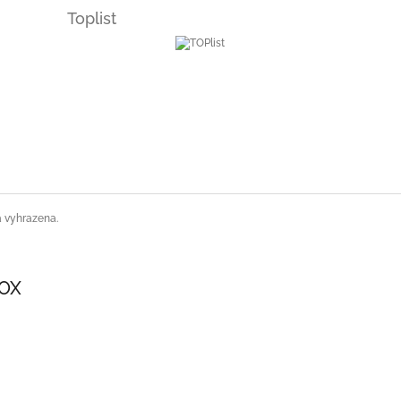
Toplist
a vyhrazena.
SOX