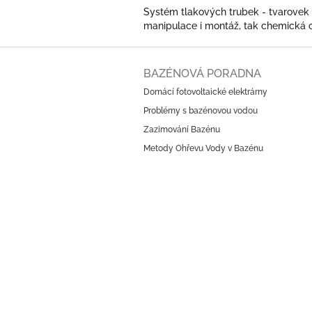
Systém tlakových trubek - tvarovek 
manipulace i montáž, tak chemická o
Z
á
BAZÉNOVÁ PORADNA
p
Domácí fotovoltaické elektrárny
a
Problémy s bazénovou vodou
t
í
Zazimování Bazénu
Metody Ohřevu Vody v Bazénu