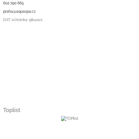
602 790 665
praha@aquaspa.cz
DAT. schránka: q8uusrs
Toplist