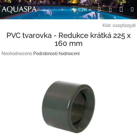
Přejít
Nák
Hledat
Přihlášení
na
CZK
obsah
koší
Kód:
0225622516
PVC tvarovka - Redukce krátká 225 x
160 mm
Průměrné
Neohodnoceno
Podrobnosti hodnocení
hodnocení
produktu
je
0,0
z
5
hvězdiček.