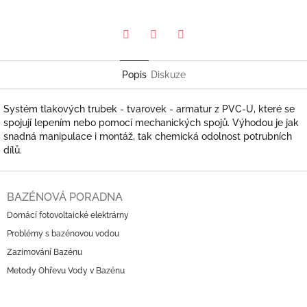
Pinterest
Twitter
Facebook
Popis
Diskuze
Systém tlakových trubek - tvarovek - armatur z PVC-U, které se
spojují lepením nebo pomocí mechanických spojů. Výhodou je jak
snadná manipulace i montáž, tak chemická odolnost potrubních
dílů.
Z
á
BAZÉNOVÁ PORADNA
p
Domácí fotovoltaické elektrárny
a
Problémy s bazénovou vodou
t
í
Zazimování Bazénu
Metody Ohřevu Vody v Bazénu