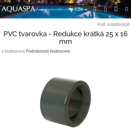
Přejít
Nák
Hledat
Přihlášení
na
CZK
obsah
koší
Kód:
0225602516
PVC tvarovka - Redukce krátká 25 x 16
mm
Průměrné
2 hodnocení
Podrobnosti hodnocení
hodnocení
produktu
je
5,0
z
5
hvězdiček.