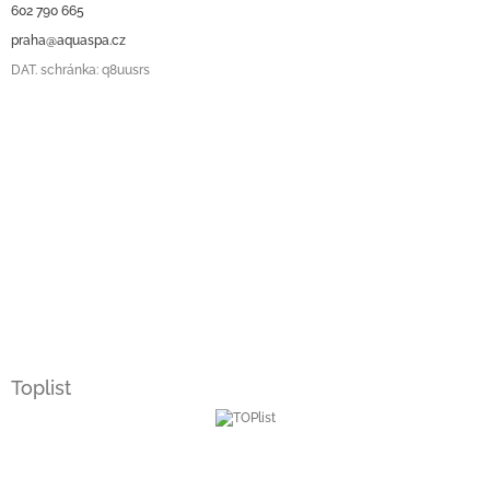
602 790 665
praha@aquaspa.cz
DAT. schránka: q8uusrs
Toplist