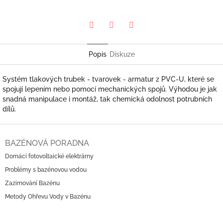
Pinterest
Twitter
Facebook
Popis
Diskuze
Systém tlakových trubek - tvarovek - armatur z PVC-U, které se
spojují lepením nebo pomocí mechanických spojů. Výhodou je jak
snadná manipulace i montáž, tak chemická odolnost potrubních
dílů.
Z
á
BAZÉNOVÁ PORADNA
p
Domácí fotovoltaické elektrárny
a
Problémy s bazénovou vodou
t
í
Zazimování Bazénu
Metody Ohřevu Vody v Bazénu