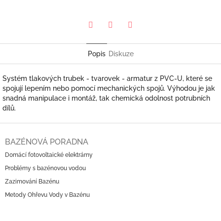
Pinterest
Twitter
Facebook
Popis
Diskuze
Systém tlakových trubek - tvarovek - armatur z PVC-U, které se
spojují lepením nebo pomocí mechanických spojů. Výhodou je jak
snadná manipulace i montáž, tak chemická odolnost potrubních
dílů.
Z
á
BAZÉNOVÁ PORADNA
p
Domácí fotovoltaické elektrárny
a
Problémy s bazénovou vodou
t
í
Zazimování Bazénu
Metody Ohřevu Vody v Bazénu