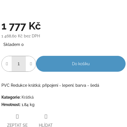
1 777 Kč
1 468,60 Kč bez DPH
Měrná
Skladem 0
cena:
Do košíku
PVC Redukce krátká; připojení - lepení; barva - šedá
Kategorie
:
Krátká
Hmotnost
:
1.84 kg
ZEPTAT SE
HLÍDAT