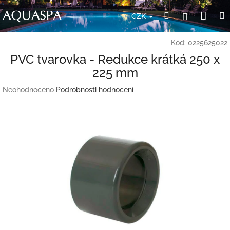
Přejít
Nák
Hledat
Přihlášení
na
CZK
obsah
koší
Kód:
0225625022
PVC tvarovka - Redukce krátká 250 x
225 mm
Průměrné
Neohodnoceno
Podrobnosti hodnocení
hodnocení
produktu
je
0,0
z
5
hvězdiček.