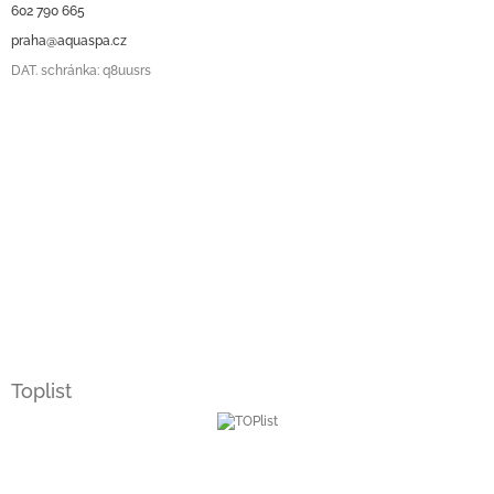
602 790 665
praha@aquaspa.cz
DAT. schránka: q8uusrs
Toplist