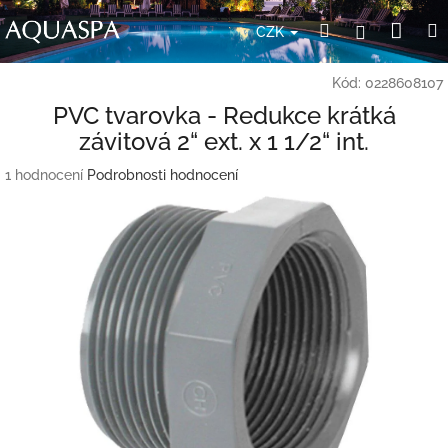
Přejít
Nák
Hledat
Přihlášení
na
CZK
obsah
koší
Kód:
0228608107
PVC tvarovka - Redukce krátká
závitová 2“ ext. x 1 1/2“ int.
Průměrné
1 hodnocení
Podrobnosti hodnocení
hodnocení
produktu
je
5,0
z
5
hvězdiček.