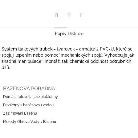
Pinterest
Twitter
Facebook
Popis
Diskuze
Systém tlakových trubek - tvarovek - armatur z PVC-U, které se
spojují lepením nebo pomocí mechanických spojů. Výhodou je jak
snadná manipulace i montáž, tak chemická odolnost potrubních
dílů.
Z
á
BAZÉNOVÁ PORADNA
p
Domácí fotovoltaické elektrárny
a
Problémy s bazénovou vodou
t
í
Zazimování Bazénu
Metody Ohřevu Vody v Bazénu