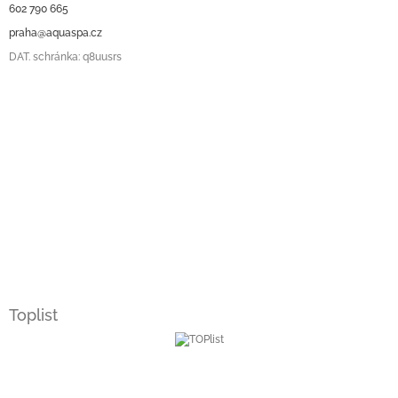
602 790 665
praha@aquaspa.cz
DAT. schránka: q8uusrs
Toplist