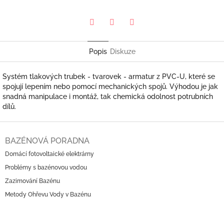
Pinterest
Twitter
Facebook
Popis
Diskuze
Systém tlakových trubek - tvarovek - armatur z PVC-U, které se
spojují lepením nebo pomocí mechanických spojů. Výhodou je jak
snadná manipulace i montáž, tak chemická odolnost potrubních
dílů.
Z
á
BAZÉNOVÁ PORADNA
p
Domácí fotovoltaické elektrárny
a
Problémy s bazénovou vodou
t
í
Zazimování Bazénu
Metody Ohřevu Vody v Bazénu