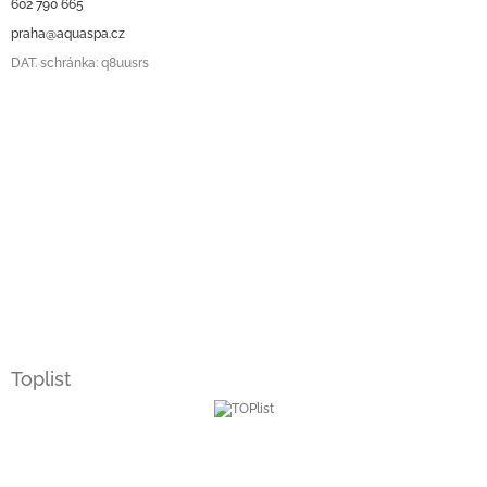
602 790 665
praha@aquaspa.cz
DAT. schránka: q8uusrs
Toplist