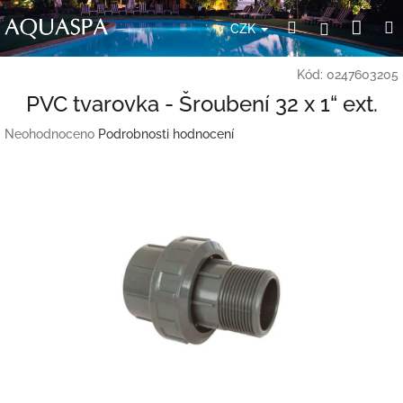
Přejít
Nák
Hledat
Přihlášení
na
CZK
obsah
koší
Kód:
0247603205
PVC tvarovka - Šroubení 32 x 1“ ext.
Průměrné
Neohodnoceno
Podrobnosti hodnocení
hodnocení
produktu
je
0,0
z
5
hvězdiček.