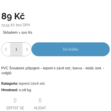
89 Kč
73,55 Kč bez DPH
Měrná
Skladem > 100 Ks
cena:
Do košíku
PVC Šroubení; připojení - lepení x závit ext.; barva - šedá; (ext. -
vnější)
Kategorie
:
lepení/závit ext.
Hmotnost
:
0.08 kg
ZEPTAT SE
HLÍDAT