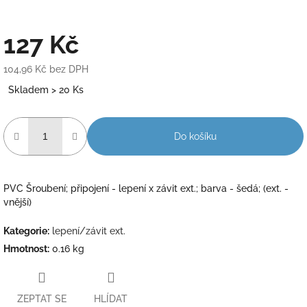
127 Kč
104,96 Kč bez DPH
Měrná
Skladem > 20 Ks
cena:
Do košíku
PVC Šroubení; připojení - lepení x závit ext.; barva - šedá; (ext. -
vnější)
Kategorie
:
lepení/závit ext.
Hmotnost
:
0.16 kg
ZEPTAT SE
HLÍDAT