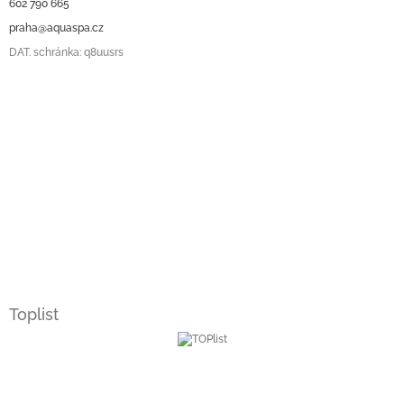
602 790 665
praha@aquaspa.cz
DAT. schránka: q8uusrs
Toplist