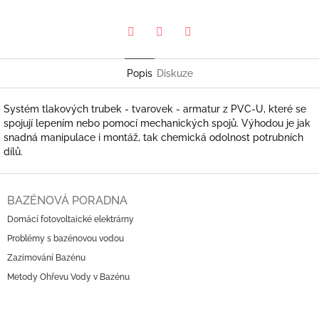
Pinterest
Twitter
Facebook
Popis
Diskuze
Systém tlakových trubek - tvarovek - armatur z PVC-U, které se
spojují lepením nebo pomocí mechanických spojů. Výhodou je jak
snadná manipulace i montáž, tak chemická odolnost potrubních
dílů.
Z
á
BAZÉNOVÁ PORADNA
p
Domácí fotovoltaické elektrárny
a
Problémy s bazénovou vodou
t
í
Zazimování Bazénu
Metody Ohřevu Vody v Bazénu