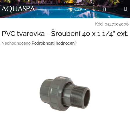
Přejít
Nák
Hledat
Přihlášení
na
CZK
obsah
koší
Kód:
0247604006
PVC tvarovka - Šroubení 40 x 1 1/4“ ext.
Průměrné
Neohodnoceno
Podrobnosti hodnocení
hodnocení
produktu
je
0,0
z
5
hvězdiček.