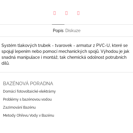
Pinterest
Twitter
Facebook
Popis
Diskuze
Systém tlakových trubek - tvarovek - armatur z PVC-U, které se
spojují lepením nebo pomocí mechanických spojů. Výhodou je jak
snadná manipulace i montáž, tak chemická odolnost potrubních
dílů.
Z
á
BAZÉNOVÁ PORADNA
p
Domácí fotovoltaické elektrárny
a
Problémy s bazénovou vodou
t
í
Zazimování Bazénu
Metody Ohřevu Vody v Bazénu