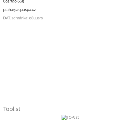
602 790 665
praha@aquaspa.cz
DAT. schránka: q8uusrs
Toplist