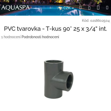
Přejít
Nák
Hledat
Přihlášení
na
CZK
obsah
koší
Kód:
0218602504
PVC tvarovka - T-kus 90° 25 x 3/4“ int.
Průměrné
1 hodnocení
Podrobnosti hodnocení
hodnocení
produktu
je
5,0
z
5
hvězdiček.