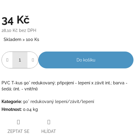
34 Kč
28,10 Kč bez DPH
Měrná
Skladem > 100 Ks
cena:
Do košíku
PVC T-kus 90° redukovaný; připojení - lepení x závit int.; barva -
šedá; (int. - vnitřní)
Kategorie
:
90° redukovaný lepení/závit/lepení
Hmotnost
:
0.04 kg
ZEPTAT SE
HLÍDAT