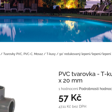
/
Tvarovky PVC, PVC-C, Mosaz
/
T-kusy
/
90° redukovaný lepení/lepení/lepení
PVC tvarovka - T-k
x 20 mm
Průměrné
1 hodnocení
Podrobnosti hodnoc
hodnocení
57 Kč
produktu
je
47,11 Kč bez DPH
5,0
Měrná