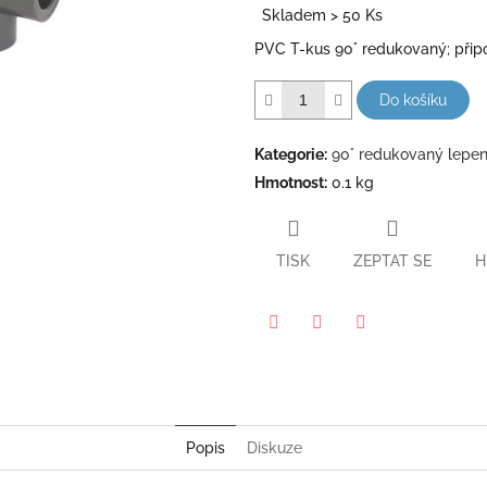
z
Skladem > 50 Ks
cena:
5
PVC T-kus 90° redukovaný; připoj
hvězdiček.
Do košíku
Kategorie
:
90° redukovaný lepen
Hmotnost
:
0.1 kg
TISK
ZEPTAT SE
H
Pinterest
Twitter
Facebook
Popis
Diskuze