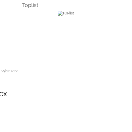
Toplist
a vyhrazena.
SOX