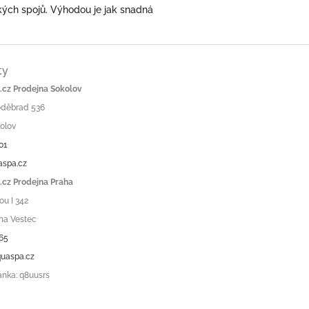
kých spojů. Výhodou je jak snadná
ty
cz Prodejna Sokolov
Poděbrad 536
olov
01
aspa.cz
cz Prodejna Praha
ou I 342
ha Vestec
65
uaspa.cz
ánka: q8uusrs