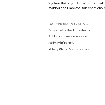
Systém tlakových trubek - tvarovek 
manipulace i montáž, tak chemická o
Z
á
BAZÉNOVÁ PORADNA
p
Domácí fotovoltaické elektrárny
a
Problémy s bazénovou vodou
t
í
Zazimování Bazénu
Metody Ohřevu Vody v Bazénu