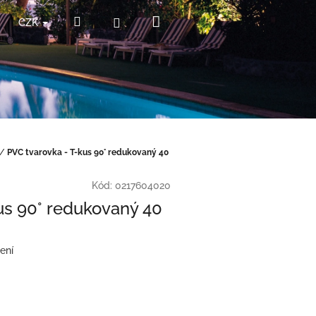
Nákupní
Hledat
Přihlášení
CZK
košík
/
PVC tvarovka - T-kus 90° redukovaný 40
Kód:
0217604020
us 90° redukovaný 40
ení