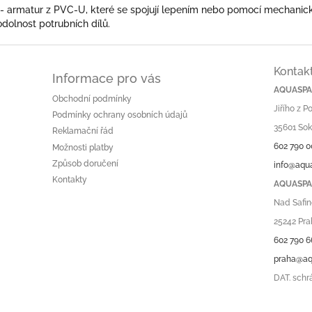
- armatur z PVC-U, které se spojují lepením nebo pomocí mechanic
dolnost potrubních dílů.
Kontak
Informace pro vás
AQUASPA.
Obchodní podmínky
Jiřího z 
Podmínky ochrany osobních údajů
35601 Sok
Reklamační řád
602 790 0
Možnosti platby
Způsob doručení
info@aqu
Kontakty
AQUASPA.
Nad Safin
25242 Pra
602 790 6
praha@aq
DAT. schr