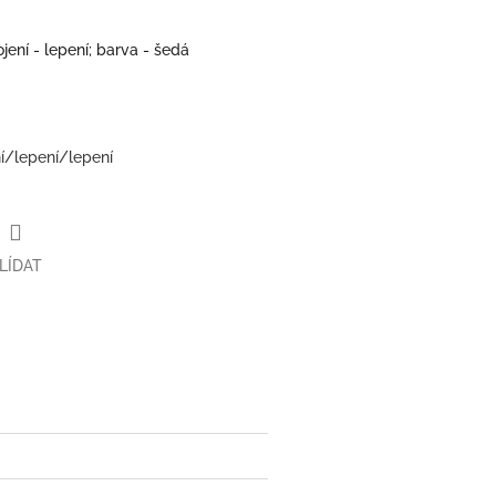
ení - lepení; barva - šedá
í/lepení/lepení
LÍDAT