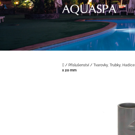
Přejít
na
obsah
Domů
/
Příslušenství
/
Tvarovky, Trubky, Hadice
x 20 mm