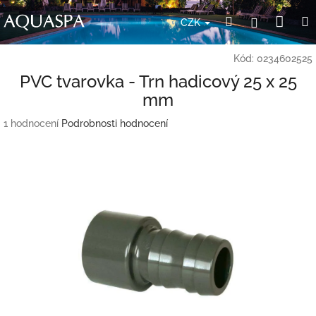
Přejít
Nák
Hledat
Přihlášení
na
CZK
obsah
koší
Kód:
0234602525
PVC tvarovka - Trn hadicový 25 x 25
mm
Průměrné
1 hodnocení
Podrobnosti hodnocení
hodnocení
produktu
je
5,0
z
5
hvězdiček.