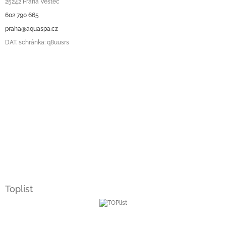
25242 Praha Vestec
602 790 665
praha@aquaspa.cz
DAT. schránka: q8uusrs
Toplist