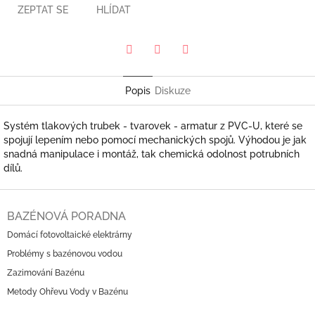
ZEPTAT SE
HLÍDAT
Pinterest
Twitter
Facebook
Popis
Diskuze
Systém tlakových trubek - tvarovek - armatur z PVC-U, které se
spojují lepením nebo pomocí mechanických spojů. Výhodou je jak
snadná manipulace i montáž, tak chemická odolnost potrubních
dílů.
Z
á
BAZÉNOVÁ PORADNA
p
Domácí fotovoltaické elektrárny
a
Problémy s bazénovou vodou
t
í
Zazimování Bazénu
Metody Ohřevu Vody v Bazénu