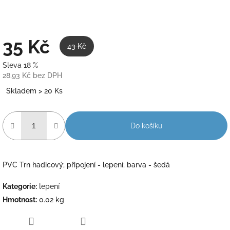
35 Kč
43 Kč
Sleva 18 %
28,93 Kč bez DPH
Měrná
Skladem > 20 Ks
cena:
Do košíku
PVC Trn hadicový; připojení - lepení; barva - šedá
Kategorie
:
lepení
Hmotnost
:
0.02 kg