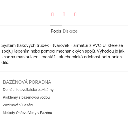
Pinterest
Twitter
Facebook
Popis
Diskuze
Systém tlakových trubek - tvarovek - armatur z PVC-U, které se
spojují lepením nebo pomocí mechanických spojů. Výhodou je jak
snadná manipulace i montáž, tak chemická odolnost potrubních
dílů.
Z
á
BAZÉNOVÁ PORADNA
p
Domácí fotovoltaické elektrárny
a
Problémy s bazénovou vodou
t
í
Zazimování Bazénu
Metody Ohřevu Vody v Bazénu