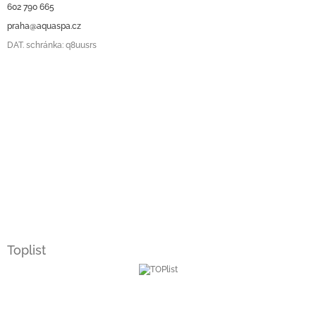
602 790 665
praha@aquaspa.cz
DAT. schránka: q8uusrs
Toplist