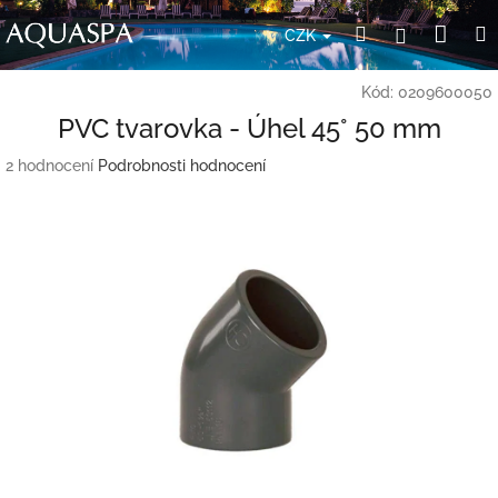
Přejít
Nák
Hledat
Přihlášení
na
CZK
obsah
koší
Kód:
0209600050
PVC tvarovka - Úhel 45° 50 mm
Průměrné
2 hodnocení
Podrobnosti hodnocení
hodnocení
produktu
je
5,0
z
5
hvězdiček.