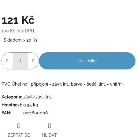
121 Kč
100 Kč bez DPH
Měrná
Skladem > 20 Ks
cena:
Do košíku
PVC Úhel 90°; připojení - závit int.; barva - šedá; (int. - vnitřní)
Kategorie
:
závit/závit int.
Hmotnost
:
0.35 kg
EAN
:
0211600008
ZEPTAT SE
HLÍDAT