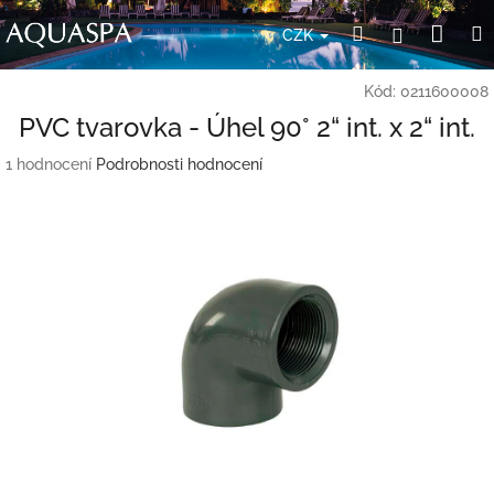
Přejít
Nák
Hledat
Přihlášení
na
CZK
obsah
koší
Kód:
0211600008
PVC tvarovka - Úhel 90° 2“ int. x 2“ int.
Průměrné
1 hodnocení
Podrobnosti hodnocení
hodnocení
produktu
je
5,0
z
5
hvězdiček.