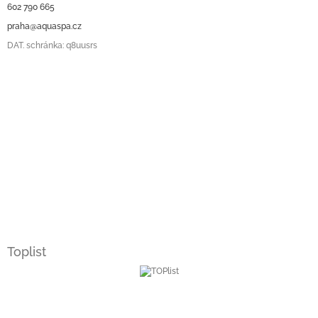
602 790 665
praha@aquaspa.cz
DAT. schránka: q8uusrs
Toplist