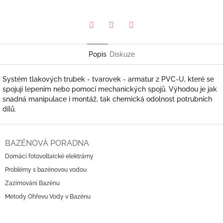
Pinterest
Twitter
Facebook
Popis
Diskuze
Systém tlakových trubek - tvarovek - armatur z PVC-U, které se
spojují lepením nebo pomocí mechanických spojů. Výhodou je jak
snadná manipulace i montáž, tak chemická odolnost potrubních
dílů.
Z
á
BAZÉNOVÁ PORADNA
p
Domácí fotovoltaické elektrárny
a
Problémy s bazénovou vodou
t
í
Zazimování Bazénu
Metody Ohřevu Vody v Bazénu