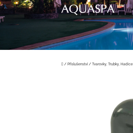
Přejít
na
obsah
Domů
/
Příslušenství
/
Tvarovky, Trubky, Hadice