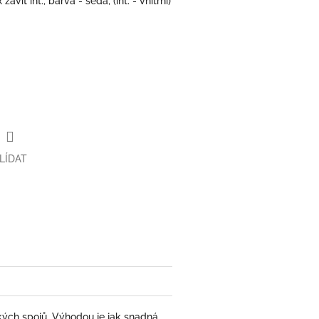
ávit int.; barva - šedá; (int. - vnitřní)
LÍDAT
kých spojů. Výhodou je jak snadná