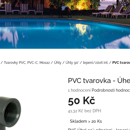
/
Tvarovky PVC, PVC-C, Mosaz
/
Úhly
/
Úhly 90°
/
lepení/závit int.
/
PVC tvarovk
PVC tvarovka - Úhel 
Průměrné
1 hodnocení
Podrobnosti hodnoc
hodnocení
50 Kč
produktu
je
41,32 Kč bez DPH
5,0
Měrná
z
Skladem > 20 Ks
cena:
5