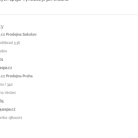
ty
cz Prodejna Sokolov
Poděbrad 536
olov
01
aspa.cz
cz Prodejna Praha
ou I 342
ha Vestec
65
uaspa.cz
ánka: q8uusrs