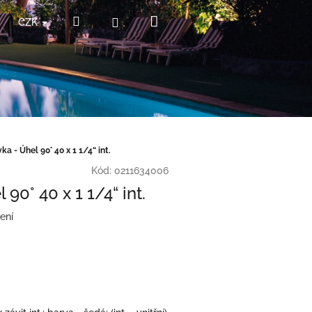
Nákupní
Hledat
Přihlášení
CZK
košík
a - Úhel 90° 40 x 1 1/4“ int.
Kód:
0211634006
90° 40 x 1 1/4“ int.
ení