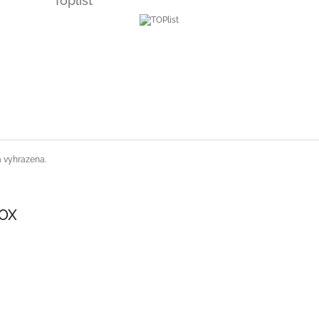
Toplist
a vyhrazena.
SOX