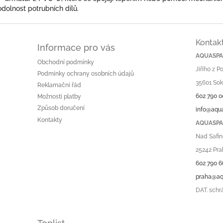
dolnost potrubních dílů.
Kontak
Informace pro vás
AQUASPA.
Obchodní podmínky
Jiřího z 
Podmínky ochrany osobních údajů
35601 Sok
Reklamační řád
602 790 0
Možnosti platby
Způsob doručení
info@aqu
Kontakty
AQUASPA.
Nad Safin
25242 Pra
602 790 6
praha@aq
DAT. schr