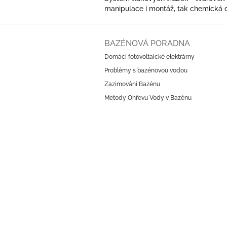
manipulace i montáž, tak chemická o
Z
á
BAZÉNOVÁ PORADNA
p
Domácí fotovoltaické elektrárny
a
Problémy s bazénovou vodou
t
í
Zazimování Bazénu
Metody Ohřevu Vody v Bazénu