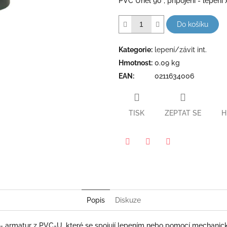
PVC Úhel 90°; připojení - lepení x z
hvězdiček.
Do košíku
Kategorie
:
lepení/závit int.
Hmotnost
:
0.09 kg
EAN
:
0211634006
TISK
ZEPTAT SE
H
Pinterest
Twitter
Facebook
Popis
Diskuze
- armatur z PVC-U, které se spojují lepením nebo pomocí mechanic