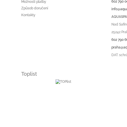
602 790 0
Možnosti platby
Způsob doručení
info@aqu
Kontakty
AQUASPA.
Nad Safin
25242 Pra
602 790 6
praha@aq
DAT. schr
Toplist