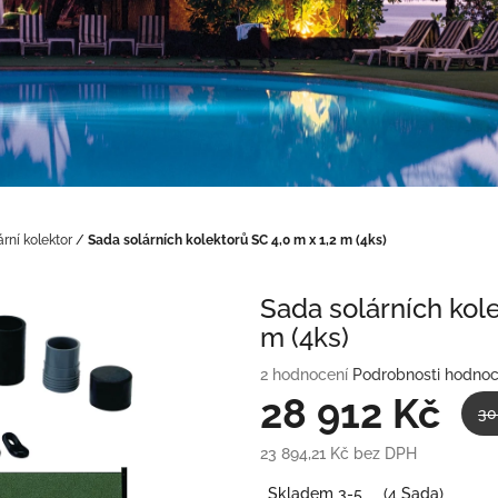
ární kolektor
/
Sada solárních kolektorů SC 4,0 m x 1,2 m (4ks)
Sada solárních kole
m (4ks)
Průměrné
2 hodnocení
Podrobnosti hodnoc
hodnocení
28 912 Kč
30
produktu
je
23 894,21 Kč bez DPH
5,0
Měrná
z
Skladem 3-5
(4 Sada)
cena: