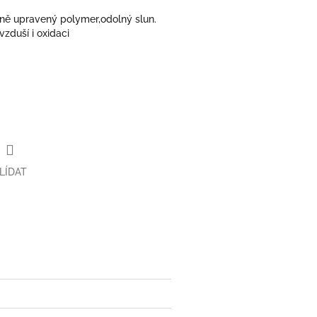
lně upravený polymer,odolný slun.
vzduší i oxidaci
LÍDAT