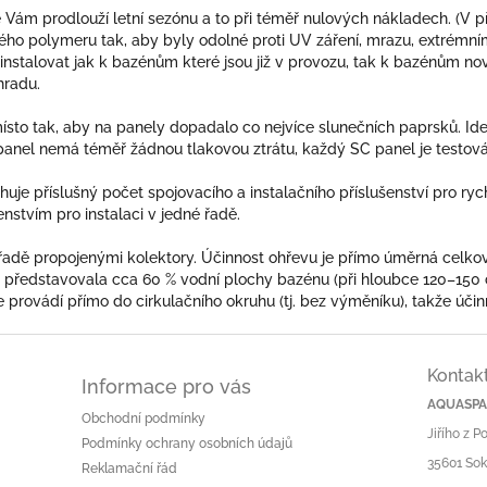
Vám prodlouží letní sezónu a to při téměř nulových nákladech. (V pří
ho polymeru tak, aby byly odolné proti UV záření, mrazu, extrémnímu
 instalovat jak k bazénům které jsou již v provozu, tak k bazénům 
hradu.
ísto tak, aby na panely dopadalo co nejvíce slunečních paprsků. Ide
í panel nemá téměř žádnou tlakovou ztrátu, každý SC panel je testován
uje příslušný počet spojovacího a instalačního příslušenství pro ry
stvím pro instalaci v jedné řadě.
 řadě propojenými kolektory. Účinnost ohřevu je přímo úměrná celkov
 představovala cca 60 % vodní plochy bazénu (při hloubce 120–150 
e provádí přímo do cirkulačního okruhu (tj. bez výměníku), takže účin
Kontak
Informace pro vás
AQUASPA.
Obchodní podmínky
Jiřího z 
Podmínky ochrany osobních údajů
35601 Sok
Reklamační řád