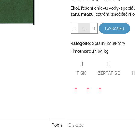
5
Ekol. řešení ohřevu vody-speciá
hvězdiček.
žáru, mrazu, extrém. znečištění o
Do košíku
Kategorie
:
Solární kolektory
Hmotnost
:
45.69 kg
TISK
ZEPTAT SE
H
Pinterest
Twitter
Facebook
Popis
Diskuze