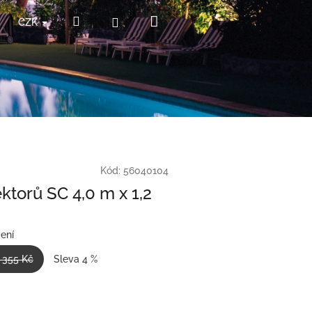
Nákupní
Hledat
Přihlášení
CZK
košík
Kód:
56040104
ktorů SC 4,0 m x 1,2
ení
 355 Kč
Sleva 4 %