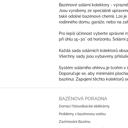
Bazénové solární kolektory - výrazně 
Jsou vyrobeny ze speciálně upravené
také odolné bazénové chemii. Lze je
rodinného domu, garáže, nebo na za
Pro lepší účinnost vyberte správné m
při úhlu 15–30° od horizontu. Solárn
Každá sada solárních kolektorů obsah
Všechny sady jsou vybaveny příslušen
Systém solárního ohřevu je tvořen v
Doporučuje se, aby minimální plocha
bazénu). Zapojení těchto kolektorů s
Z
á
BAZÉNOVÁ PORADNA
p
Domácí fotovoltaické elektrárny
a
Problémy s bazénovou vodou
t
í
Zazimování Bazénu