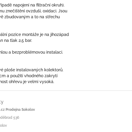
padě napojení na filtrační okruh).
 znečištění ovzduší, oxidaci. Jsou
nově zbudovaným a to na střechu
ální pozice montáže je na jihozápad
 na tlak 2,5 bar.
chlou a bezproblémovou instalaci.
é ploše instalovaných kolektorů.
cm a použití vhodného zakrytí
nost ohřevu je velmi vysoká.
ty
cz Prodejna Sokolov
Poděbrad 536
olov