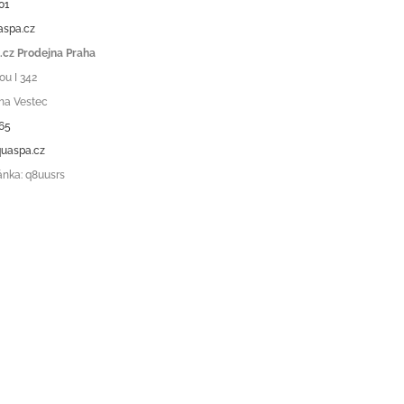
01
aspa.cz
cz Prodejna Praha
ou I 342
ha Vestec
65
uaspa.cz
ánka: q8uusrs