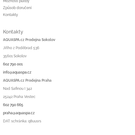
Možnosti platby
Způsob doručení
Kontakty
Kontakty
AQUASPA.cz Prodejna Sokolov
Jiřího z Poděbrad 536
35601 Sokolov
602 790 001
info@aquaspa.cz
AQUASPA.cz Prodejna Praha
Nad Safinou I 342
25242 Praha Vestec
602 790 665
praha@aquaspa.cz
DAT. schránka: q8uusrs