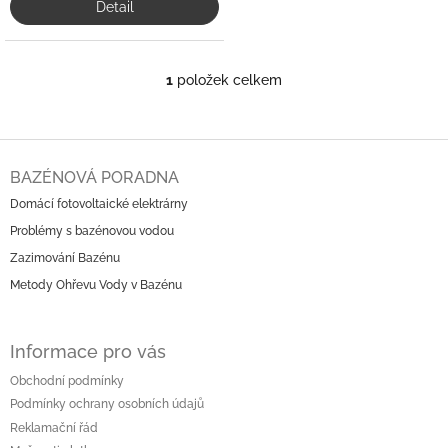
Detail
1
položek celkem
O
v
l
á
Z
d
á
BAZÉNOVÁ PORADNA
a
p
c
Domácí fotovoltaické elektrárny
a
í
Problémy s bazénovou vodou
t
p
í
r
Zazimování Bazénu
v
Metody Ohřevu Vody v Bazénu
k
y
v
Informace pro vás
ý
p
Obchodní podmínky
i
Podmínky ochrany osobních údajů
s
u
Reklamační řád