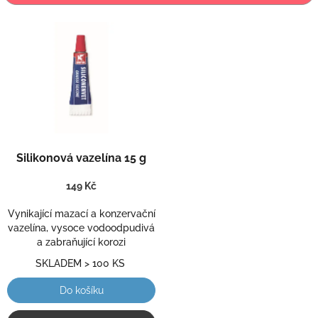
r
o
V
d
ý
u
p
k
i
t
s
ů
p
r
o
Průměrné
d
Silikonová vazelína 15 g
hodnocení
u
produktu
k
149 Kč
je
t
5,0
ů
Vynikající mazací a konzervační
z
vazelína, vysoce vodoodpudivá
5
a zabraňující korozi
hvězdiček.
SKLADEM > 100 KS
Do košíku