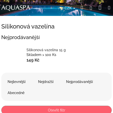
Přejít
Nák
Hledat
Přihlášení
na
CZK
obsah
koší
Silikonová vazelína
Nejprodávanější
Silikonová vazelína 15 g
Skladem > 100 Ks
149 Kč
Ř
a
Nejlevnější
Nejdražší
Nejprodávanější
z
e
Abecedně
n
í
p
Otevřít filtr