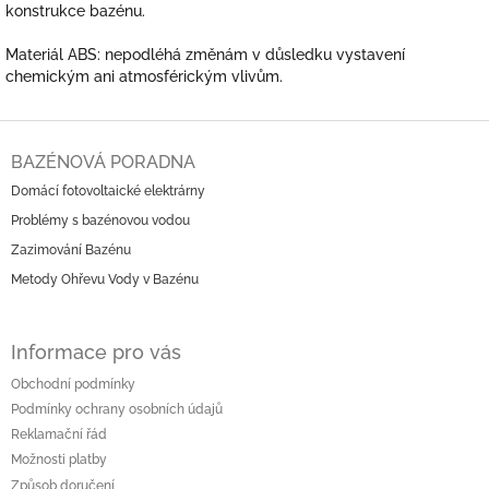
konstrukce bazénu.
Materiál ABS: nepodléhá změnám v důsledku vystavení
chemickým ani atmosférickým vlivům.
Z
á
BAZÉNOVÁ PORADNA
p
Domácí fotovoltaické elektrárny
a
Problémy s bazénovou vodou
t
í
Zazimování Bazénu
Metody Ohřevu Vody v Bazénu
Informace pro vás
Obchodní podmínky
Podmínky ochrany osobních údajů
Reklamační řád
Možnosti platby
Způsob doručení