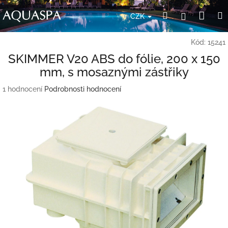
Přejít
Nák
Hledat
Přihlášení
na
CZK
obsah
koší
Kód:
15241
SKIMMER V20 ABS do fólie, 200 x 150
mm, s mosaznými zástřiky
Průměrné
1 hodnocení
Podrobnosti hodnocení
hodnocení
produktu
je
5,0
z
5
hvězdiček.