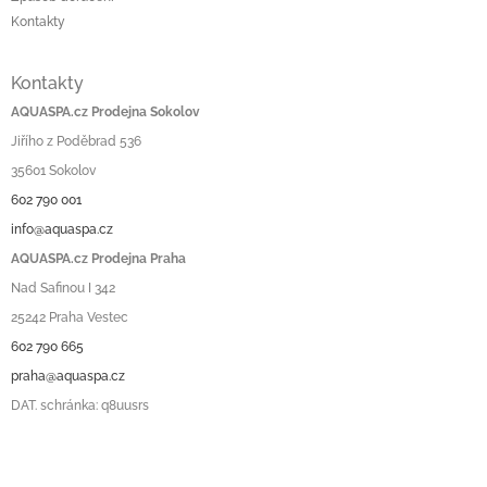
Kontakty
Kontakty
AQUASPA.cz Prodejna Sokolov
Jiřího z Poděbrad 536
35601 Sokolov
602 790 001
info@aquaspa.cz
AQUASPA.cz Prodejna Praha
Nad Safinou I 342
25242 Praha Vestec
602 790 665
praha@aquaspa.cz
DAT. schránka: q8uusrs