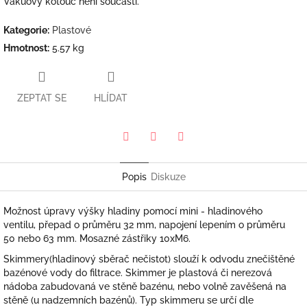
Vakuový kotouč není součástí.
Kategorie
:
Plastové
Hmotnost
:
5.57 kg
ZEPTAT SE
HLÍDAT
Pinterest
Twitter
Facebook
Popis
Diskuze
Možnost úpravy výšky hladiny pomocí mini - hladinového
ventilu, přepad o průměru 32 mm, napojení lepením o průměru
50 nebo 63 mm. Mosazné zástřiky 10xM6.
Skimmery(hladinový sběrač nečistot) slouží k odvodu znečištěné
bazénové vody do filtrace. Skimmer je plastová či nerezová
nádoba zabudovaná ve stěně bazénu, nebo volně zavěšená na
stěně (u nadzemních bazénů). Typ skimmeru se určí dle