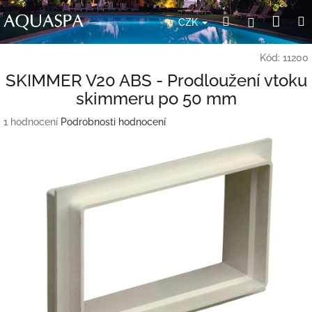
Přejít
Nák
Hledat
Přihlášení
na
CZK
obsah
koší
Kód:
11200
SKIMMER V20 ABS - Prodloužení vtoku
skimmeru po 50 mm
Průměrné
1 hodnocení
Podrobnosti hodnocení
hodnocení
produktu
je
5,0
z
5
hvězdiček.