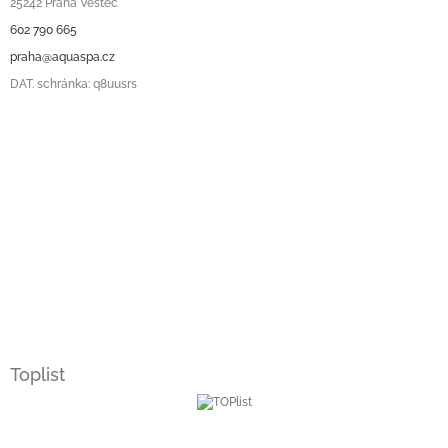
25242 Praha Vestec
602 790 665
praha@aquaspa.cz
DAT. schránka: q8uusrs
Toplist