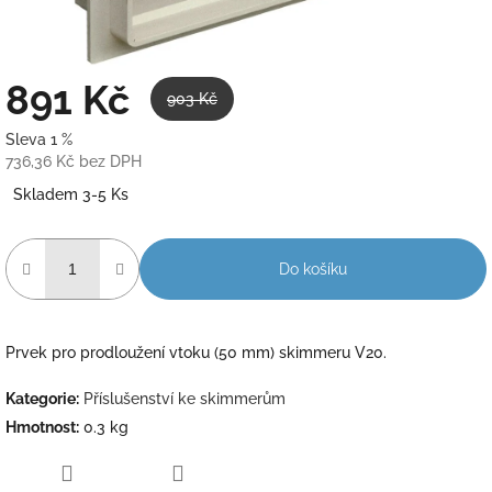
891 Kč
903 Kč
Sleva 1 %
736,36 Kč bez DPH
Měrná
Skladem 3-5 Ks
cena:
Do košíku
Prvek pro prodloužení vtoku (50 mm) skimmeru V20.
Kategorie
:
Příslušenství ke skimmerům
Hmotnost
:
0.3 kg