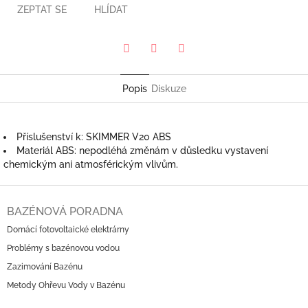
ZEPTAT SE
HLÍDAT
Pinterest
Twitter
Facebook
Popis
Diskuze
Příslušenství k: SKIMMER V20 ABS
Materiál ABS: nepodléhá změnám v důsledku vystavení
chemickým ani atmosférickým vlivům.
Z
á
BAZÉNOVÁ PORADNA
p
Domácí fotovoltaické elektrárny
a
Problémy s bazénovou vodou
t
í
Zazimování Bazénu
Metody Ohřevu Vody v Bazénu