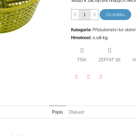
Slouží k zachycení hrubých nečis
hvězdiček.
Do košíku
Kategorie
:
Příslušenství ke ski
Hmotnost
:
0.08 kg
TISK
ZEPTAT SE
H
Pinterest
Twitter
Facebook
Popis
Diskuze