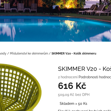
 vody
/
Příslušenství ke skimmerům
/
SKIMMER V20 - Košík skimmeru
SKIMMER V20 - Ko
Průměrné
2 hodnocení
Podrobnosti hodnoc
hodnocení
616 Kč
produktu
je
509,09 Kč bez DPH
5,0
Měrná
z
Skladem > 50 Ks
cena:
5