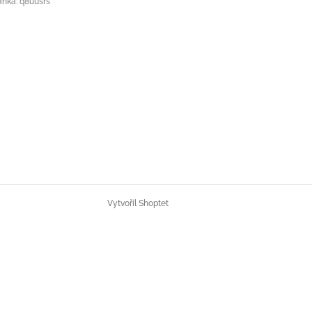
ánka: q8uusrs
Vytvořil Shoptet