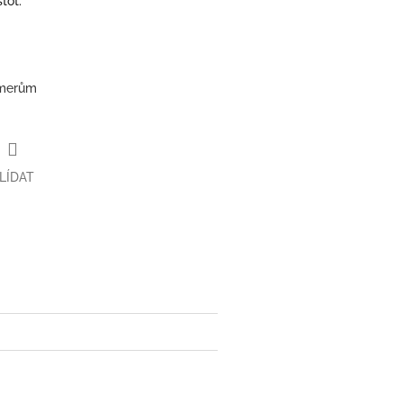
tot.
mmerům
LÍDAT