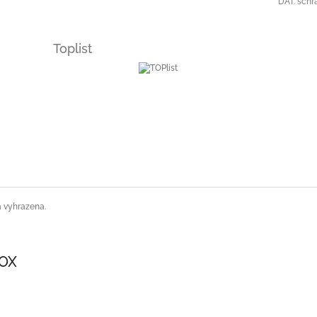
DAT. schr
Toplist
a vyhrazena.
SOX