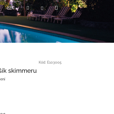
Nákupní
Hledat
Přihlášení
CZK
košík
Kód:
E103005
šík skimmeru
ení