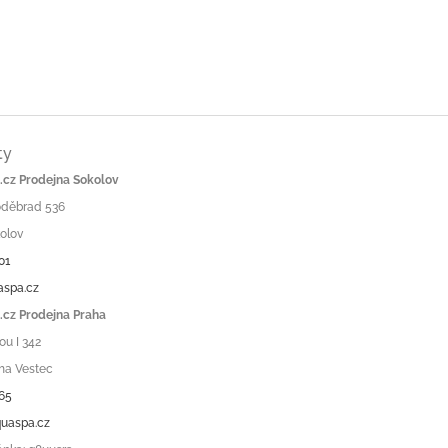
ty
cz Prodejna Sokolov
Poděbrad 536
olov
01
aspa.cz
cz Prodejna Praha
ou I 342
ha Vestec
65
uaspa.cz