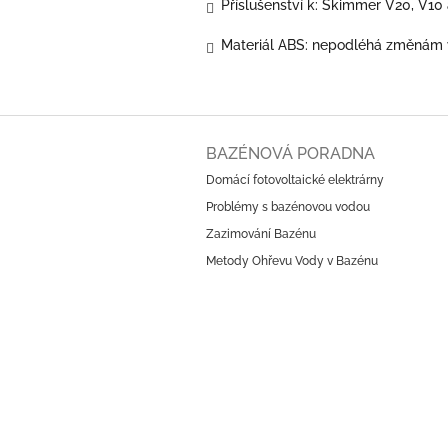
Příslušenství k: Skimmer V20, V1
Materiál ABS: nepodléhá změnám 
Z
á
BAZÉNOVÁ PORADNA
p
Domácí fotovoltaické elektrárny
a
Problémy s bazénovou vodou
t
í
Zazimování Bazénu
Metody Ohřevu Vody v Bazénu