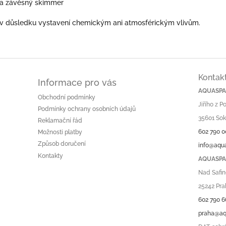
0 a závěsný skimmer
v důsledku vystavení chemickým ani atmosférickým vlivům.
Kontak
Informace pro vás
AQUASPA.
Obchodní podmínky
Jiřího z 
Podmínky ochrany osobních údajů
35601 Sok
Reklamační řád
602 790 0
Možnosti platby
Způsob doručení
info@aqu
Kontakty
AQUASPA.
Nad Safin
25242 Pra
602 790 6
praha@aq