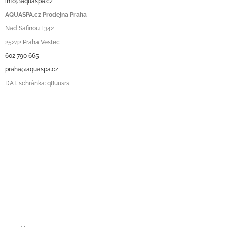
info@aquaspa.cz
AQUASPA.cz Prodejna Praha
Nad Safinou I 342
25242 Praha Vestec
602 790 665
praha@aquaspa.cz
DAT. schránka: q8uusrs