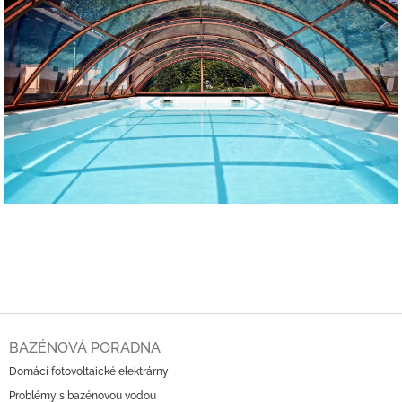
Z
á
BAZÉNOVÁ PORADNA
p
Domácí fotovoltaické elektrárny
a
Problémy s bazénovou vodou
t