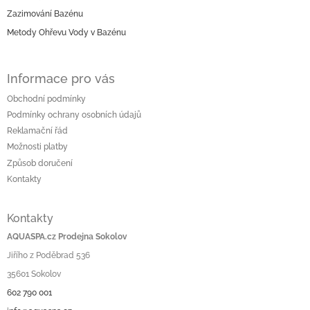
í
Zazimování Bazénu
Metody Ohřevu Vody v Bazénu
Informace pro vás
Obchodní podmínky
Podmínky ochrany osobních údajů
Reklamační řád
Možnosti platby
Způsob doručení
Kontakty
Kontakty
AQUASPA.cz Prodejna Sokolov
Jiřího z Poděbrad 536
35601 Sokolov
602 790 001