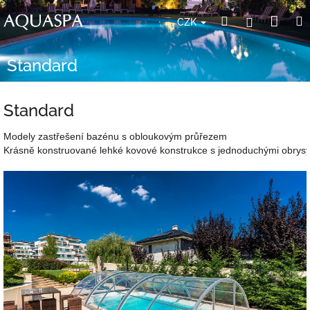
Přejít
Nák
Hledat
Přihlášení
na
CZK
obsah
koší
Standard
Standard
Modely zastřešení bazénu s obloukovým průřezem

Krásně konstruované lehké kovové konstrukce s jednoduchými obrysy 