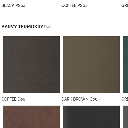
BLACK PS04
COFFEE PS01
GR
BARVY TERMOKRYTU:
COFFEE C08
DARK BROWN C06
GR