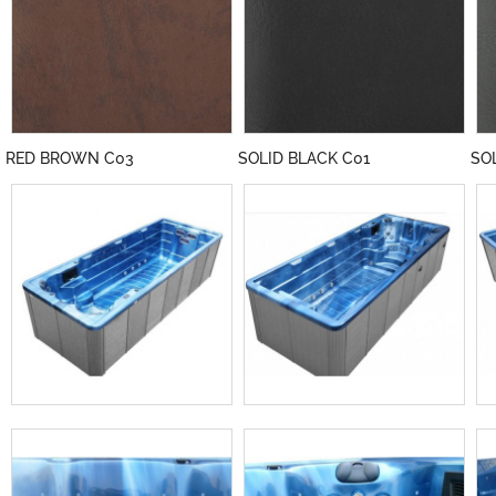
RED BROWN C03
SOLID BLACK C01
SO