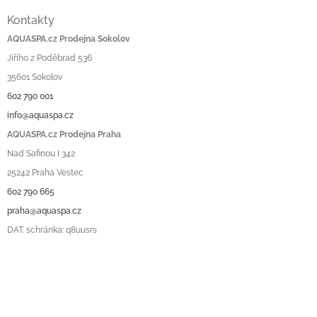
Kontakty
AQUASPA.cz Prodejna Sokolov
Jiřího z Poděbrad 536
35601 Sokolov
602 790 001
info@aquaspa.cz
AQUASPA.cz Prodejna Praha
Nad Safinou I 342
25242 Praha Vestec
602 790 665
praha@aquaspa.cz
DAT. schránka: q8uusrs