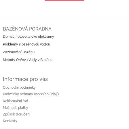
Z
á
BAZÉNOVÁ PORADNA
p
Domácí fotovoltaické elektrárny
a
Problémy s bazénovou vodou
t
í
Zazimování Bazénu
Metody Ohřevu Vody v Bazénu
Informace pro vás
Obchodní podmínky
Podmínky ochrany osobních údajů
Reklamační řád
Možnosti platby
Způsob doručení
Kontakty