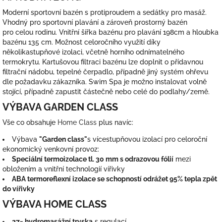
Moderní sportovní bazén s protiproudem a sedátky pro masáž.
Vhodný pro sportovní plavání a zároveň prostorný bazén
pro celou rodinu. Vnitřní šířka bazénu pro plavání 198cm a hloubka
bazénu 135 cm. Možnost celoročního využití díky
několikastupňové izolaci, včetně horního odnímatelného
termokrytu. Kartušovou filtraci bazénu lze doplnit o přídavnou
filtrační nádobu, tepelné čerpadlo, případně jiný systém ohřevu
dle požadavku zákazníka. Swim Spa je možno instalovat volně
stojící, případně zapustit částečně nebo celé do podlahy/země.
VÝBAVA GARDEN CLASS
Vše co obsahuje
Home Class
plus navíc:
Výbava
"Garden class"
s vícestupňovou izolací pro celoroční
ekonomický venkovní provoz:
Speciální termoizolace tl. 30 mm s odrazovou fólií
mezi
obložením a vnitřní technologií vířivky
ABA termoreflexní izolace se schopností odrážet 95% tepla zpět
do vířivky
VÝBAVA HOME CLASS
27× hydromasážní tryska
s regulací