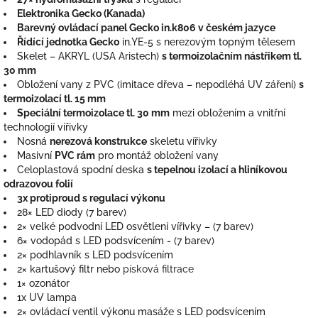
Elektronika Gecko (Kanada)
Barevný ovládací panel Gecko in.k806 v českém jazyce
Řídící jednotka Gecko
in.YE-5 s nerezovým topným tělesem
Skelet – AKRYL (USA Aristech)
s termoizolačním nástřikem tl.
30 mm
Obložení vany z PVC (imitace dřeva – nepodléhá UV záření)
s
termoizolací tl. 15 mm
Speciální termoizolace tl. 30 mm
mezi obložením a vnitřní
technologií vířivky
Nosná
nerezová konstrukce
skeletu vířivky
Masivní
PVC rám
pro montáž obložení vany
Celoplastová spodní deska
s tepelnou izolací a hliníkovou
odrazovou folií
3x protiproud s regulací výkonu
28× LED diody (7 barev)
2× velké podvodní LED osvětlení vířivky – (7 barev)
6× vodopád s LED podsvícením - (7 barev)
2× podhlavník s LED podsvícením
2× kartušový filtr nebo
písková filtrace
1× ozonátor
1x UV lampa
2× ovládací ventil výkonu masáže s LED podsvícením