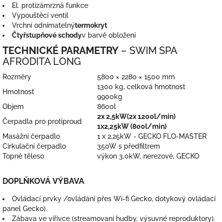
El. protizámrzná funkce
Vypouštěcí ventil
Vrchní odnímatelný
termokryt
Čtyřstupňové schody
v barvě obložení
TECHNICKÉ PARAMETRY
– SWIM SPA
AFRODITA LONG
Rozměry
5800 × 2280 × 1500 mm
1300 kg, celková hmotnost
Hmotnost
9900kg
Objem
8600l
2x 2,5kW(2x 1200l/min)
Čerpadla pro protiproud
1x2,25kW (800l/min)
Masážní čerpadlo
1 x 2,25kW - GECKO FLO-MASTER
Cirkulační čerpadlo
350W s předfiltrem
Topné těleso
výkon 3,0kW, nerezové, GECKO
DOPLŇKOVÁ VÝBAVA
Ovládací prvky /ovládání přes Wi-fi Gecko, dotykový ovládací
panel Gecko).
Zábava ve vířivce (streamovaní hudby, výsuvné reproduktory).