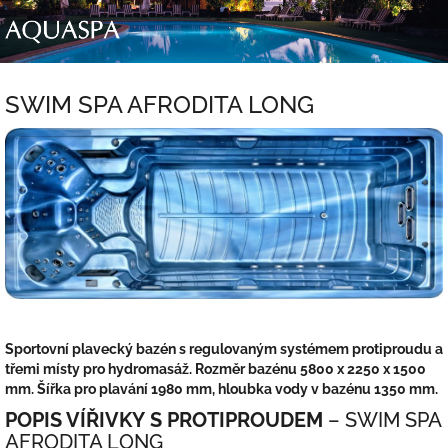
Přejít
na
obsah
SWIM SPA AFRODITA LONG
Sportovní plavecký bazén s regulovaným systémem protiproudu a
třemi místy pro hydromasáž. Rozměr bazénu 5800 x 2250 x 1500
mm. Šířka pro plavání 1980 mm, hloubka vody v bazénu 1350 mm.
POPIS VÍŘIVKY S PROTIPROUDEM
– SWIM SPA
AFRODITA LONG