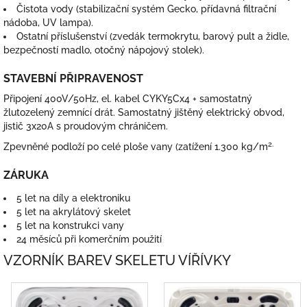
Čistota vody (stabilizační systém Gecko, přídavná filtrační
nádoba, UV lampa).
Ostatní příslušenství (zvedák termokrytu, barový pult a židle,
bezpečností madlo, otočný nápojový stolek).
STAVEBNÍ PŘIPRAVENOST
Připojení 400V/50Hz, el. kabel CYKY5Cx4 + samostatný
žlutozelený zemnící drát. Samostatný jištěný elektrický obvod,
jistič 3x20A s proudovým chráničem.
2.
Zpevněné podloží po celé ploše vany (zatížení 1.300 kg/m
ZÁRUKA
5 let na díly a elektroniku
5 let na akrylátový skelet
5 let na konstrukci vany
24 měsíců při komerčním použití
VZORNÍK BAREV SKELETU VÍŘÍVKY