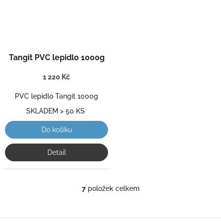
Průměrné
Tangit PVC lepidlo 1000g
hodnocení
produktu
1 220 Kč
je
5,0
PVC lepidlo Tangit 1000g
z
5
SKLADEM > 50 KS
hvězdiček.
Do košíku
Detail
7
položek celkem
O
v
l
á