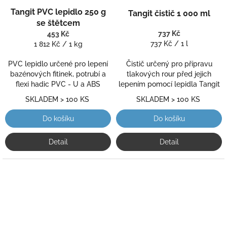
Průměrné
Průměrné
Tangit PVC lepidlo 250 g
hodnocení
Tangit čistič 1 000 ml
hodnocení
produktu
se štětcem
produktu
je
je
737 Kč
453 Kč
5,0
Měrná
5,0
Měrná
737 Kč / 1 l
1 812 Kč / 1 kg
z
cena:
z
cena:
5
5
PVC lepidlo určené pro lepení
Čistič určený pro přípravu
hvězdiček.
hvězdiček.
bazénových fitinek, potrubí a
tlakových rour před jejich
flexi hadic PVC - U a ABS
lepením pomocí lepidla Tangit
SKLADEM > 100 KS
SKLADEM > 100 KS
Do košíku
Do košíku
Detail
Detail