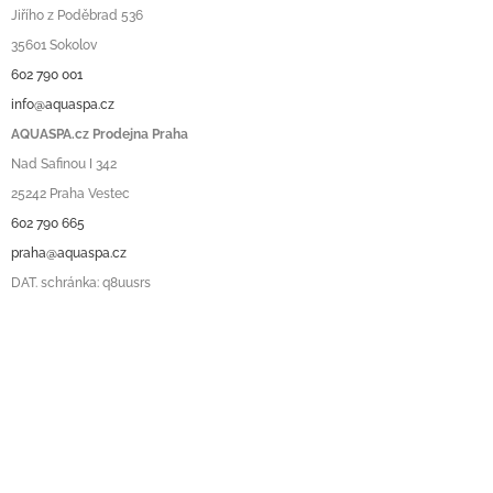
Jiřího z Poděbrad 536
35601 Sokolov
602 790 001
info@aquaspa.cz
AQUASPA.cz Prodejna Praha
Nad Safinou I 342
25242 Praha Vestec
602 790 665
praha@aquaspa.cz
DAT. schránka: q8uusrs