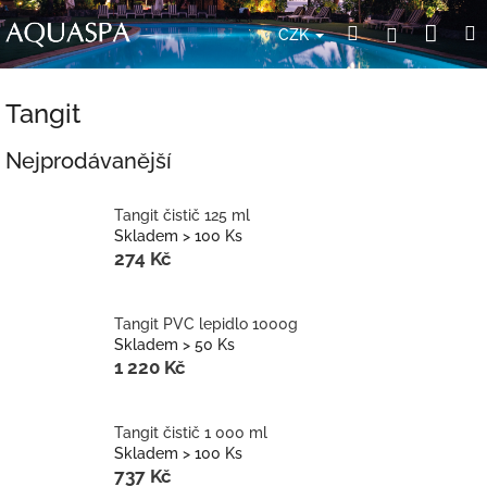
Přejít
Nák
Hledat
Přihlášení
na
CZK
obsah
koší
Tangit
Nejprodávanější
Tangit čistič 125 ml
Skladem > 100 Ks
274 Kč
Tangit PVC lepidlo 1000g
Skladem > 50 Ks
1 220 Kč
Tangit čistič 1 000 ml
Skladem > 100 Ks
737 Kč