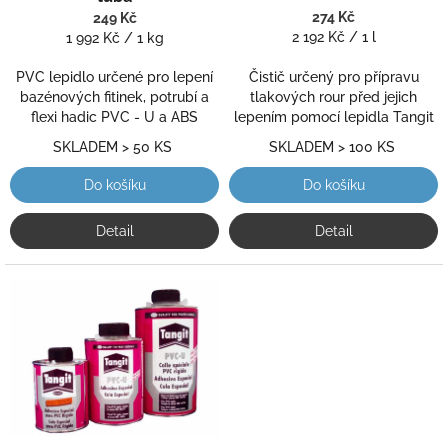
k
je
je
274 Kč
249 Kč
t
5,0
Měrná
5,0
Měrná
2 192 Kč / 1 l
1 992 Kč / 1 kg
ů
z
cena:
z
cena:
5
5
PVC lepidlo určené pro lepení
Čistič určený pro přípravu
hvězdiček.
hvězdiček.
bazénových fitinek, potrubí a
tlakových rour před jejich
flexi hadic PVC - U a ABS
lepením pomocí lepidla Tangit
SKLADEM > 50 KS
SKLADEM > 100 KS
Do košíku
Do košíku
Detail
Detail