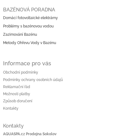
Z
d
á
BAZÉNOVÁ PORADNA
a
p
c
Domácí fotovoltaické elektrárny
a
í
Problémy s bazénovou vodou
t
p
í
r
Zazimování Bazénu
v
Metody Ohřevu Vody v Bazénu
k
y
v
Informace pro vás
ý
p
Obchodní podmínky
i
Podmínky ochrany osobních údajů
s
u
Reklamační řád
Možnosti platby
Způsob doručení
Kontakty
Kontakty
AQUASPA.cz Prodejna Sokolov