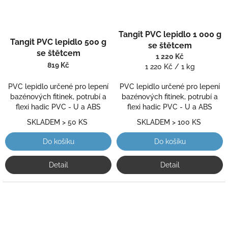
Průměrné
Tangit PVC lepidlo 1 000 g
hodnocení
Tangit PVC lepidlo 500 g
se štětcem
produktu
se štětcem
1 220 Kč
je
819 Kč
Měrná
1 220 Kč / 1 kg
5,0
cena:
z
PVC lepidlo určené pro lepení
PVC lepidlo určené pro lepení
5
bazénových fitinek, potrubí a
bazénových fitinek, potrubí a
hvězdiček.
flexi hadic PVC - U a ABS
flexi hadic PVC - U a ABS
SKLADEM > 50 KS
SKLADEM > 100 KS
Do košíku
Do košíku
Detail
Detail