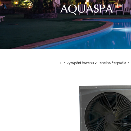
Přejít
na
obsah
Domů
/
Vytápění bazénu
/
Tepelná čerpadla
/