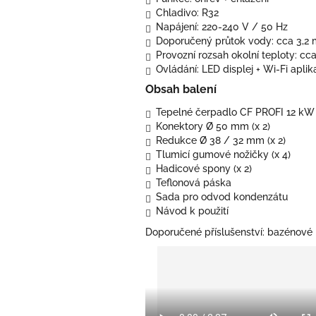
Chladivo: R32
Napájení: 220-240 V / 50 Hz
Doporučený průtok vody: cca 3,2
Provozní rozsah okolní teploty: cca
Ovládání: LED displej + Wi-Fi apli
Obsah balení
Tepelné čerpadlo CF PROFI 12 kW 
Konektory Ø 50 mm (x 2)
Redukce Ø 38 / 32 mm (x 2)
Tlumicí gumové nožičky (x 4)
Hadicové spony (x 2)
Teflonová páska
Sada pro odvod kondenzátu
Návod k použití
Doporučené příslušenství: bazénové h