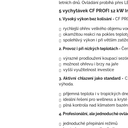
letních dnů. Ovládání probíhá přes L
5 vychytávek CF PROFI 12 kW I
1. Vysoký výkon bez kolísání -
CF PR
rychlejší ohřev velkého objemu v
okamžitou reakci na pokles teplot
spolehlivý výkon i při větším zatíž
2. Provoz i při nízkých teplotách -
Čer
výrazné prodloužení koupací sezó
možnost ohřevu i brzy na jaře
vyšší využitelnost investice
3. Aktivní chlazení jako standard -
C
výhoda.
příjemná teplota i v tropických dn
ideální řešení pro wellness a kryt
plná kontrola nad klimatem bazén
4. Profesionální, ale jednoduché ovlá
jednoduché přepínání režimů