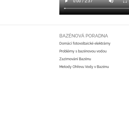
Z
á
BAZÉNOVÁ PORADNA
p
Domácí fotovoltaické elektrárny
a
Problémy s bazénovou vodou
t
í
Zazimování Bazénu
Metody Ohřevu Vody v Bazénu