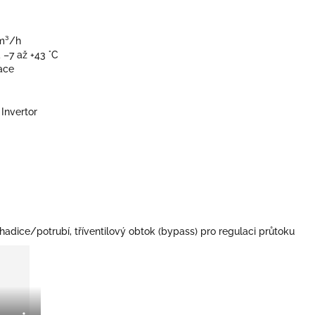
 m³/h
 –7 až +43 °C
kace
Invertor
adice/potrubí, tříventilový obtok (bypass) pro regulaci průtoku