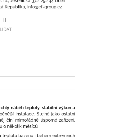
.o., Jesenická 372, 252 44 Dolní
ká Republika, info@cf-group.cz
LÍDAT
ychlý náběh teploty, stabilní výkon a
čnější instalace. Stejně jako ostatní
ěj činí mimořádně úsporné zařízení.
u o několik měsíců.
u teplotu bazénu i během extrémních