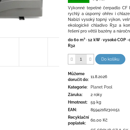
5
Výkonné tepelné čerpadlo CF P
hvězdiček.
rychlý a úsporný ohřev i chlaz
Nabízí vysoký topný výkon, vel
ekologické chladivo R32 a komf
řešení pro větší bazény a náročn
do 60 m³ · 12 kW · vysoké COP · oh
R32
Do košíku
Můžeme
11.8.2026
doručit do:
Kategorie
:
Planet Pool
Záruka
:
2 roky
Hmotnost
:
59 kg
EAN
:
8594216230051
Recyklační
60,00 Kč
poplatek
: