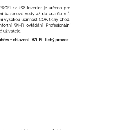
ROFI 12 kW Invertor je určeno pro
ení bazénové vody až do cca 60 m³.
mi vysokou účinnost COP, tichý chod,
ortní Wi-Fi ovládání. Profesionální
é uživatele.
řev + chlazení · Wi-Fi · tichý provoz ·