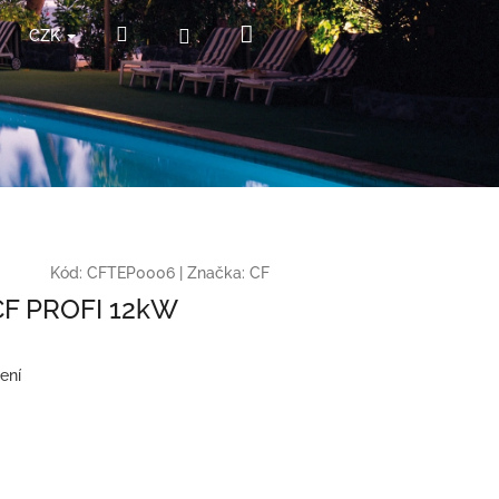
Nákupní
Hledat
Přihlášení
CZK
košík
Kód:
CFTEP0006
|
Značka:
CF
CF PROFI 12kW
ení