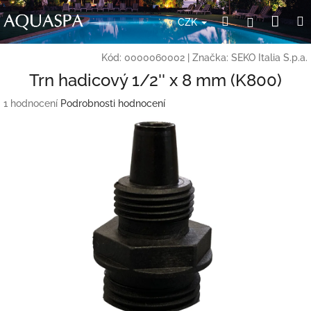
Přejít
Nák
Hledat
Přihlášení
na
CZK
obsah
koší
Kód:
0000060002
|
Značka:
SEKO Italia S.p.a.
Trn hadicový 1/2'' x 8 mm (K800)
Průměrné
1 hodnocení
Podrobnosti hodnocení
hodnocení
produktu
je
5,0
z
5
hvězdiček.