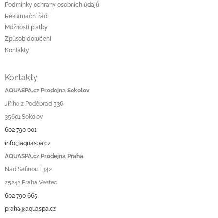
Podmínky ochrany osobních údajů
Reklamační řád
Možnosti platby
Způsob doručení
Kontakty
Kontakty
AQUASPA.cz Prodejna Sokolov
Jiřího z Poděbrad 536
35601 Sokolov
602 790 001
info@aquaspa.cz
AQUASPA.cz Prodejna Praha
Nad Safinou I 342
25242 Praha Vestec
602 790 665
praha@aquaspa.cz