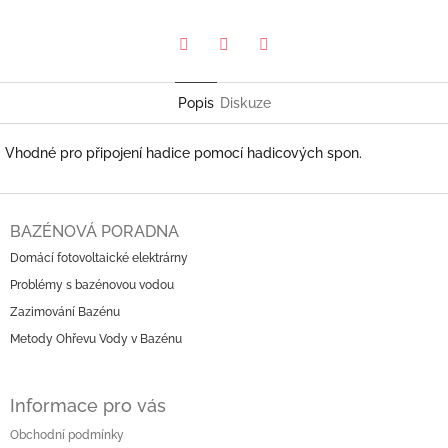
Pinterest
Twitter
Facebook
Popis
Diskuze
Vhodné pro připojení hadice pomocí hadicových spon.
Z
á
BAZÉNOVÁ PORADNA
p
Domácí fotovoltaické elektrárny
a
Problémy s bazénovou vodou
t
í
Zazimování Bazénu
Metody Ohřevu Vody v Bazénu
Informace pro vás
Obchodní podmínky