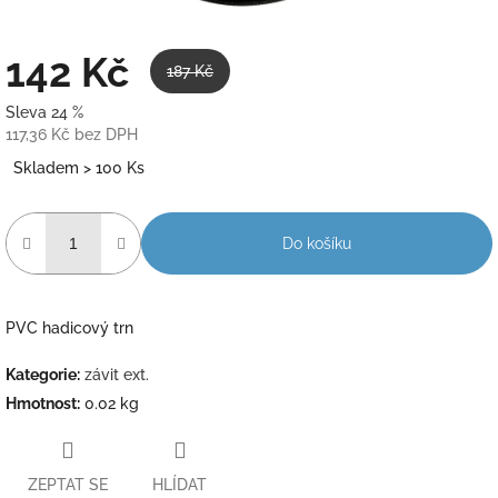
142 Kč
187 Kč
Sleva 24 %
117,36 Kč bez DPH
Měrná
Skladem > 100 Ks
cena:
Do košíku
PVC hadicový trn
Kategorie
:
závit ext.
Hmotnost
:
0.02 kg
ZEPTAT SE
HLÍDAT