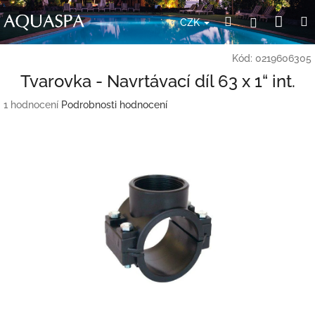
Přejít
Nák
Hledat
Přihlášení
na
CZK
obsah
koší
Kód:
0219606305
Tvarovka - Navrtávací díl 63 x 1“ int.
Průměrné
1 hodnocení
Podrobnosti hodnocení
hodnocení
produktu
je
5,0
z
5
hvězdiček.