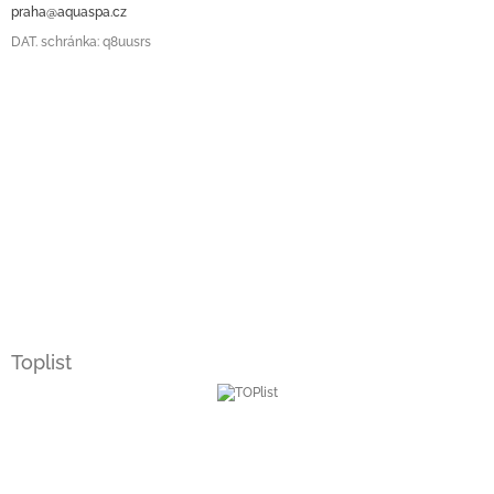
praha@aquaspa.cz
DAT. schránka: q8uusrs
Toplist