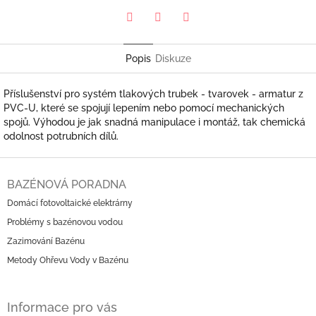
Pinterest
Twitter
Facebook
Popis
Diskuze
Příslušenství pro systém tlakových trubek - tvarovek - armatur z
PVC-U, které se spojují lepením nebo pomocí mechanických
spojů. Výhodou je jak snadná manipulace i montáž, tak chemická
odolnost potrubních dílů.
Z
á
BAZÉNOVÁ PORADNA
p
Domácí fotovoltaické elektrárny
a
Problémy s bazénovou vodou
t
í
Zazimování Bazénu
Metody Ohřevu Vody v Bazénu
Informace pro vás