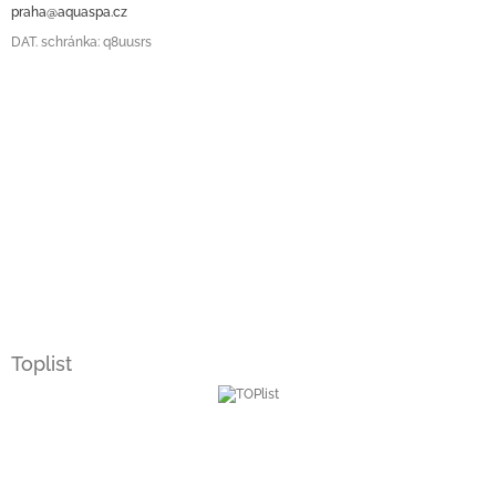
praha@aquaspa.cz
DAT. schránka: q8uusrs
Toplist