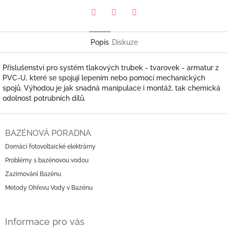
Pinterest
Twitter
Facebook
Popis
Diskuze
Příslušenství pro systém tlakových trubek - tvarovek - armatur z
PVC-U, které se spojují lepením nebo pomocí mechanických
spojů. Výhodou je jak snadná manipulace i montáž, tak chemická
odolnost potrubních dílů.
Z
á
BAZÉNOVÁ PORADNA
p
Domácí fotovoltaické elektrárny
a
Problémy s bazénovou vodou
t
í
Zazimování Bazénu
Metody Ohřevu Vody v Bazénu
Informace pro vás