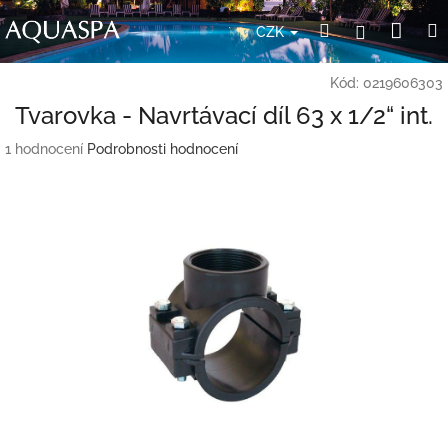
Přejít
Nák
Hledat
Přihlášení
na
CZK
obsah
koší
Kód:
0219606303
Tvarovka - Navrtávací díl 63 x 1/2“ int.
Průměrné
1 hodnocení
Podrobnosti hodnocení
hodnocení
produktu
je
5,0
z
5
hvězdiček.