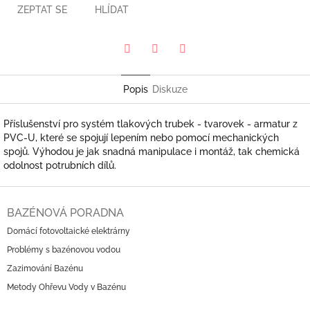
ZEPTAT SE
HLÍDAT
Pinterest
Twitter
Facebook
Popis
Diskuze
Příslušenství pro systém tlakových trubek - tvarovek - armatur z
PVC-U, které se spojují lepením nebo pomocí mechanických
spojů. Výhodou je jak snadná manipulace i montáž, tak chemická
odolnost potrubních dílů.
Z
á
BAZÉNOVÁ PORADNA
p
Domácí fotovoltaické elektrárny
a
Problémy s bazénovou vodou
t
í
Zazimování Bazénu
Metody Ohřevu Vody v Bazénu