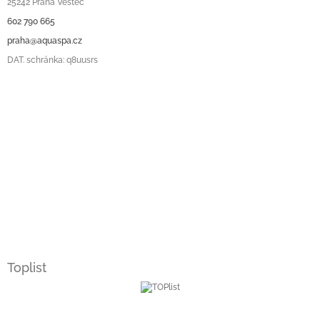
25242 Praha Vestec
602 790 665
praha@aquaspa.cz
DAT. schránka: q8uusrs
Toplist