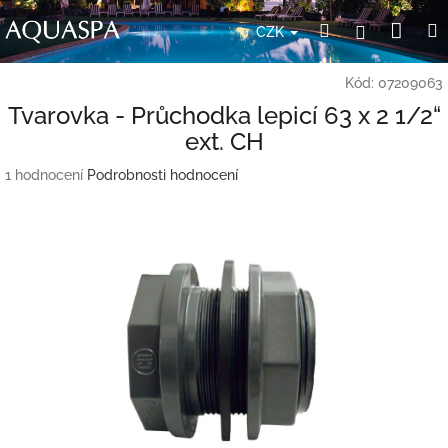
Přejít
Nák
Hledat
Přihlášení
na
CZK
obsah
koší
Kód:
07209063
Tvarovka - Průchodka lepicí 63 x 2 1/2“
ext. CH
Průměrné
1 hodnocení
Podrobnosti hodnocení
hodnocení
produktu
je
5,0
z
5
hvězdiček.