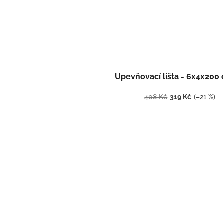
Upevňovací lišta - 6x4x200
408 Kč
319 Kč
(–21 %)