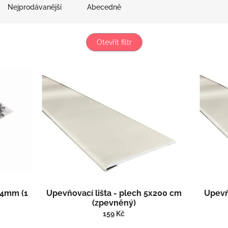
Nejprodávanější
Abecedně
Otevřít filtr
,4mm (1
Upevňovací lišta - plech 5x200 cm
Upevň
(zpevněný)
159 Kč