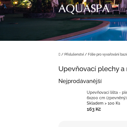
Přejít
na
obsah
Domů
/
Příslušenství
/
Fólie pro vyvařování baz
Upevňovací plechy a 
Nejprodávanější
Upevňovací lišta - pl
6x200 cm (zpevněný)
Skladem > 100 Ks
163 Kč
Ř