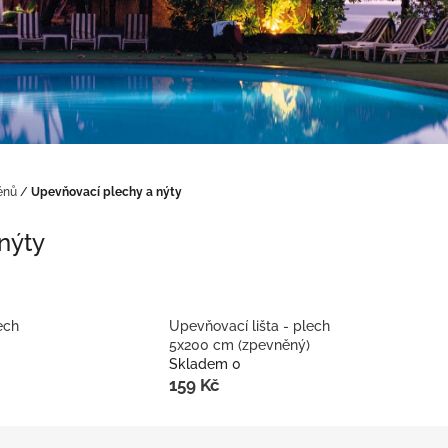
énů
/
Upevňovací plechy a nýty
nýty
ech
Upevňovací lišta - plech
5x200 cm (zpevněný)
Skladem 0
159 Kč