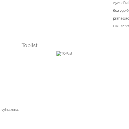
i
25242 Pra
s
602 790 6
u
praha@aq
DAT. schr
Toplist
a vyhrazena.