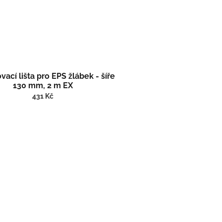
ací lišta pro EPS žlábek - šíře
130 mm, 2 m EX
431 Kč