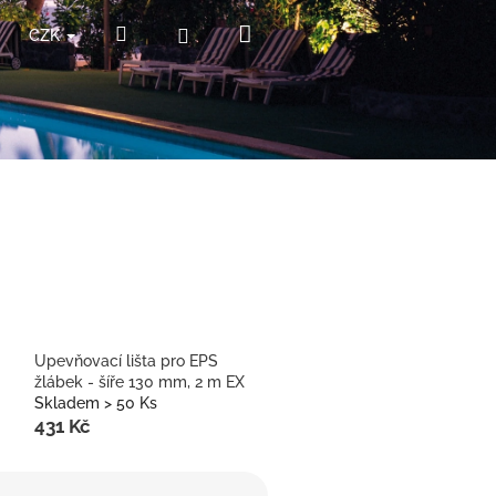
Nákupní
Hledat
Přihlášení
CZK
košík
Upevňovací lišta pro EPS
žlábek - šíře 130 mm, 2 m EX
Skladem > 50 Ks
431 Kč