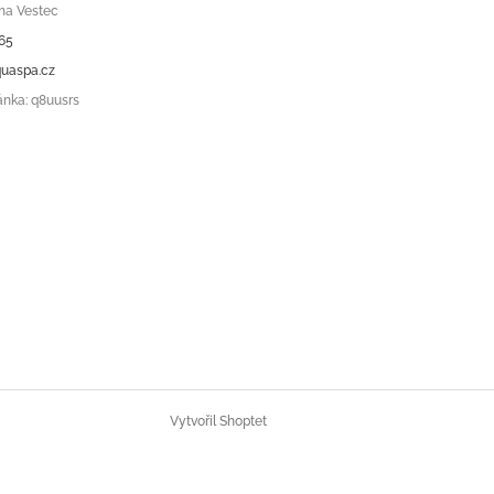
ha Vestec
65
uaspa.cz
ánka: q8uusrs
Vytvořil Shoptet