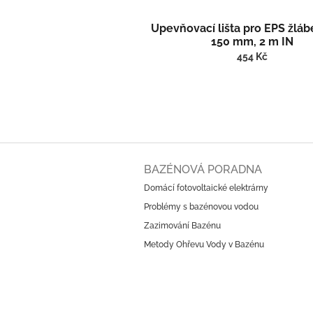
Upevňovací lišta pro EPS žlábe
150 mm, 2 m IN
454 Kč
Z
á
BAZÉNOVÁ PORADNA
p
Domácí fotovoltaické elektrárny
a
Problémy s bazénovou vodou
t
í
Zazimování Bazénu
Metody Ohřevu Vody v Bazénu