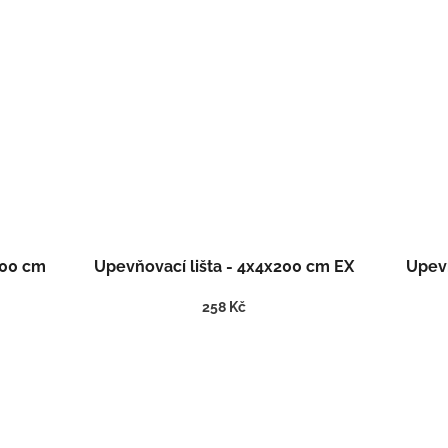
200 cm
Upevňovací lišta - 4x4x200 cm EX
Upevň
258 Kč