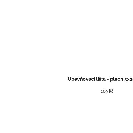
Upevňovací lišta - plech 5x
169 Kč