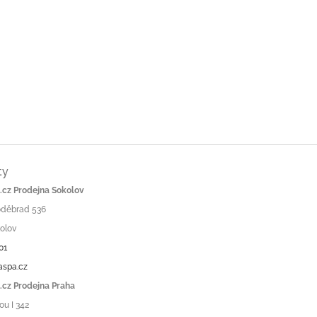
ty
cz Prodejna Sokolov
Poděbrad 536
olov
01
aspa.cz
cz Prodejna Praha
ou I 342