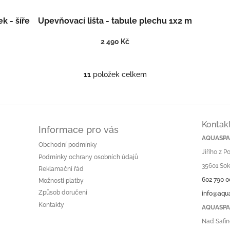
k - šíře
Upevňovací lišta - tabule plechu 1x2 m
2 490 Kč
11
položek celkem
O
v
l
á
d
Kontak
a
Informace pro vás
c
AQUASPA.
Obchodní podmínky
í
Jiřího z 
p
Podmínky ochrany osobních údajů
r
35601 Sok
Reklamační řád
v
602 790 0
Možnosti platby
k
Způsob doručení
info@aqu
y
v
Kontakty
AQUASPA.
ý
Nad Safin
p