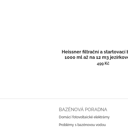
Heissner filtrační a startovací
1000 ml až na 12 m3 jezírko
TZ755-00
499 Kč
Z
á
BAZÉNOVÁ PORADNA
p
Domácí fotovoltaické elektrárny
a
Problémy s bazénovou vodou
t