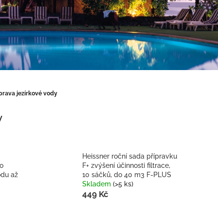
prava jezírkové vody
y
Heissner roční sada přípravku
ro
F+ zvýšení účinnosti filtrace,
odu až
10 sáčků, do 40 m3 F-PLUS
Skladem
(>5 ks)
449 Kč