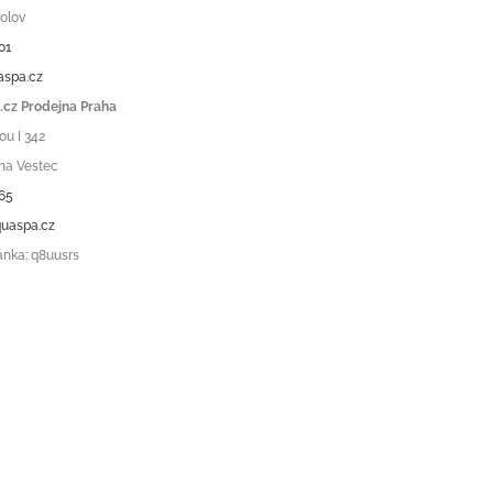
olov
01
aspa.cz
cz Prodejna Praha
ou I 342
ha Vestec
65
uaspa.cz
ánka: q8uusrs