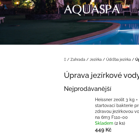
Přejít
na
obsah
Domů
/
Zahrada
/
Jezírka
/
Údržba jezírka
/
Ú
Úprava jezírkové vod
Nejprodávanější
Heissner zeolit 3 kg +
startovací bakterie p
zdravou jezírkovou v
na 6m3 F110-00
Skladem
(2 ks)
449 Kč