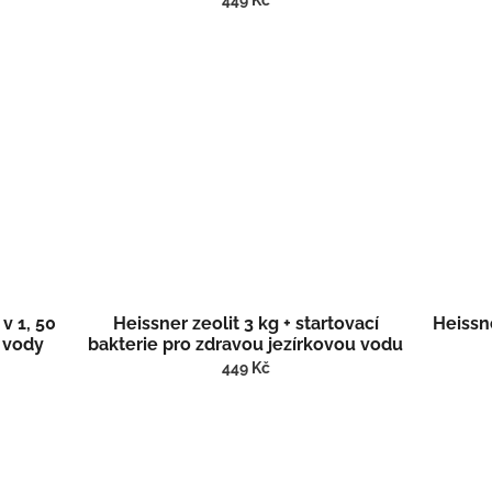
449 Kč
v 1, 50
Heissner zeolit 3 kg + startovací
Heissn
t vody
bakterie pro zdravou jezírkovou vodu
až na 6m3 F110-00
449 Kč