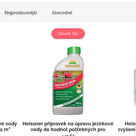
Nejprodávanější
Abecedně
Otevřít filtr
ové vody
Heissner přípravek na úpravu jezírkové
Heis
12 m³
vody do hodnot potřebných pro
zvýšení 
jezírko až na 12 m³ TZ751-00