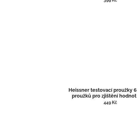
399 Kč
Heissner testovací proužky 6 
proužků pro zjištění hodno
TZ791-00
449 Kč