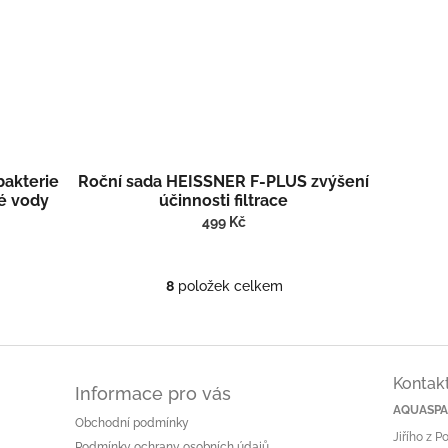
 bakterie
Roční sada HEISSNER F-PLUS zvýšení
vé vody
účinnosti filtrace
499 Kč
8
položek celkem
O
v
l
á
d
Kontak
a
Informace pro vás
c
AQUASPA.
Obchodní podmínky
í
Jiřího z 
p
Podmínky ochrany osobních údajů