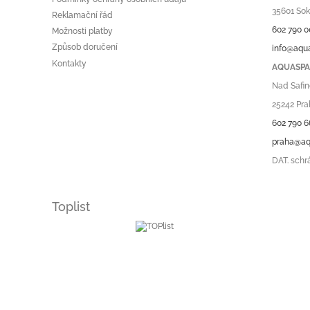
r
35601 Sok
Reklamační řád
v
602 790 0
Možnosti platby
k
Způsob doručení
info@aqu
y
v
Kontakty
AQUASPA.
ý
Nad Safin
p
i
25242 Pra
s
602 790 6
u
praha@aq
DAT. schr
Toplist