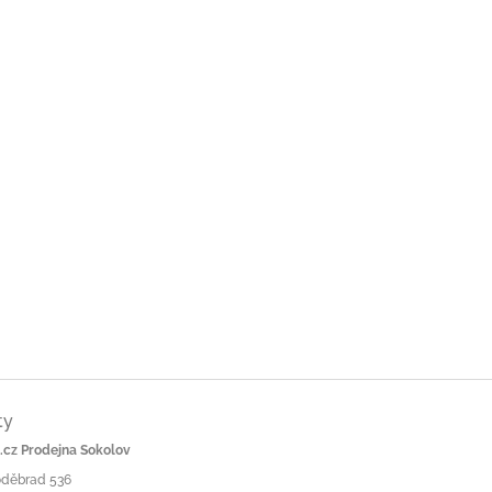
ty
cz Prodejna Sokolov
Poděbrad 536