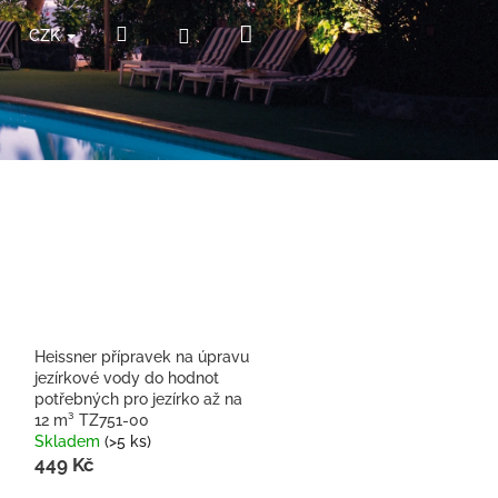
Nákupní
Hledat
Přihlášení
CZK
košík
Heissner přípravek na úpravu
jezírkové vody do hodnot
potřebných pro jezírko až na
12 m³ TZ751-00
Skladem
(>5 ks)
449 Kč