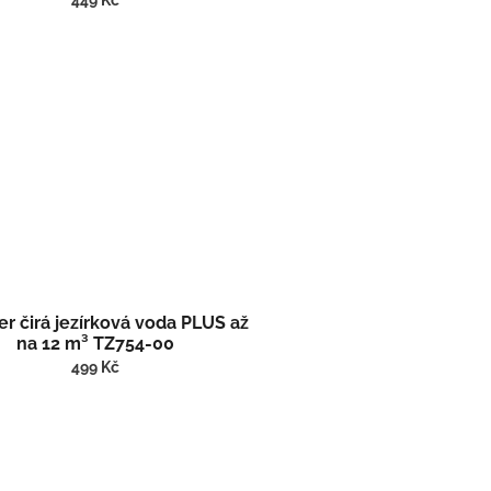
449 Kč
er čirá jezírková voda PLUS až
na 12 m³ TZ754-00
499 Kč