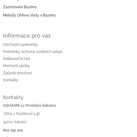
t
í
Zazimování Bazénu
Metody Ohřevu Vody v Bazénu
Informace pro vás
Obchodní podmínky
Podmínky ochrany osobních údajů
Reklamační řád
Možnosti platby
Způsob doručení
Kontakty
Kontakty
AQUASPA.cz Prodejna Sokolov
Jiřího z Poděbrad 536
35601 Sokolov
602 790 001