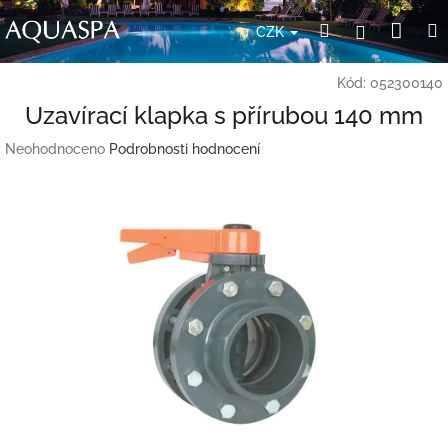
Přejít
Nák
Hledat
Přihlášení
na
CZK
obsah
koší
Kód:
052300140
Uzavírací klapka s přírubou 140 mm
Průměrné
Neohodnoceno
Podrobnosti hodnocení
hodnocení
produktu
je
0,0
z
5
hvězdiček.