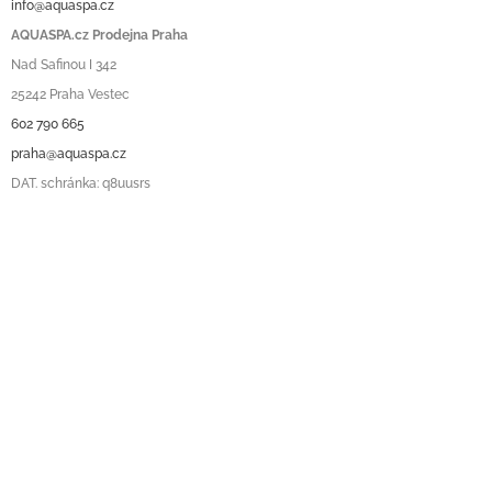
info@aquaspa.cz
AQUASPA.cz Prodejna Praha
Nad Safinou I 342
25242 Praha Vestec
602 790 665
praha@aquaspa.cz
DAT. schránka: q8uusrs