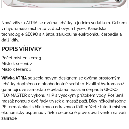
Nová vířivka ATRIA se dvěma lehátky a jedním sedátkem. Celkem
71 hydromasážních a 10 vzduchových trysek. Kanadská
technologie GECKO s 5 letou zárukou na elektroniku, čerpadla a
další díly.
POPIS VÍŘIVKY
Počet míst celkem: 3
Místo k sezení: 2
Místo k ležení: 1
Vířivka ATRIA
se zcela novým designem se dvěma prostornými
lehátky doplněnou o plnohodnotné sedátko. Kvalitní hydromasáž
garantují dvě samostatně ovládaná masážní čerpadla GECKO
FLO-MASTER o výkonu 3HP s vysokým průtokem vody. Posílená
masáž nohou o dvě řady trysek a masáž paží. Díky několinásobné
PE termoizolaci s hliníkovou odrazovou fólií, můžete tuto třímístnou
ekonomicky úspornou vířivku celoročně provozovat venku na vaší
zahradě.