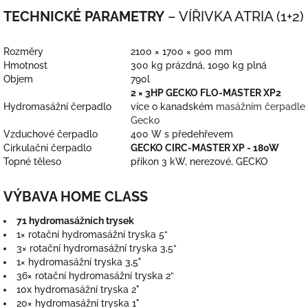
TECHNICKÉ PARAMETRY
– VÍŘIVKA ATRIA (1+2)
Rozměry
2100 × 1700 × 900 mm
Hmotnost
300 kg prázdná, 1090 kg plná
Objem
790l
2 × 3HP GECKO FLO-MASTER XP2
Hydromasážní čerpadlo
více o kanadském
masážním čerpadle
Gecko
Vzduchové čerpadlo
400 W s předehřevem
Cirkulační čerpadlo
GECKO CIRC-MASTER XP - 180W
Topné těleso
příkon 3 kW, nerezové, GECKO
VÝBAVA HOME CLASS
71 hydromasážních trysek
1× rotační hydromasážní tryska 5“
3× rotační hydromasážní tryska 3,5“
1× hydromasážní tryska 3,5"
36× rotační hydromasážní tryska 2“
10x hydromasážní tryska 2"
20× hydromasážní tryska 1"