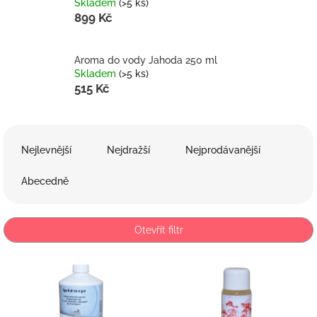
Skladem
(>5 ks)
899 Kč
Aroma do vody Jahoda 250 ml
Skladem
(>5 ks)
515 Kč
Ř
a
Nejlevnější
Nejdražší
Nejprodávanější
z
e
Abecedně
n
í
p
Otevřít filtr
r
o
V
d
ý
u
p
k
i