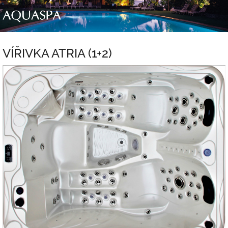
Přejít
na
obsah
VÍŘIVKA ATRIA (1+2)