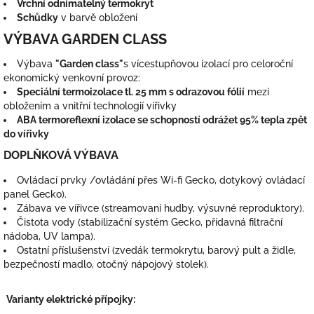
Vrchní odnímatelný termokryt
Schůdky
v barvě obložení
VÝBAVA GARDEN CLASS
Výbava
"Garden class"
s vícestupňovou izolací pro celoroční
ekonomický venkovní provoz:
Speciální termoizolace tl. 25 mm s odrazovou fólií
mezi
obložením a vnitřní technologií vířivky
ABA termoreflexní izolace se schopností odrážet 95% tepla zpět
do vířivky
DOPLŇKOVÁ VÝBAVA
Ovládací prvky /ovládání přes Wi-fi Gecko, dotykový ovládací
panel Gecko).
Zábava ve vířivce (streamovaní hudby, výsuvné reproduktory).
Čistota vody (stabilizační systém Gecko, přídavná filtrační
nádoba, UV lampa).
Ostatní příslušenství (zvedák termokrytu, barový pult a židle,
bezpečností madlo, otočný nápojový stolek).
Varianty elektrické přípojky: