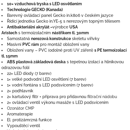
10× vzduchová tryska s LED osvětlením
Technologie GECKO (Kanada)
Barevný ovládací panel Gecko in.k806 v českém jazyce
Řídící jednotka Gecko in.YE-5 s nerezovým topným tělesem
Antibakteriální akrylát –
výrobce
USA
Aristech
s termoizolačním
nástřikem tl. 30mm
Samostatná
nerezová konstrukce
skeletu vířivky
Masivní
PVC rám
pro montáž obložení vany
Obložení vany – PVC (odolné proti UV záření)
s PE termoizolací
tl. 15mm
ABS plastová základová deska
s tepelnou izolací a hliníkovou
odrazovou folií
22× LED diody (7 barev)
1× velké podvodní LED osvětlení (7 barev)
1× vodní fontána s LED podsvícením (7 barev)
2× podhlavník
2× kartušový filtr + příprava pro přídavnou
filtrační nádobu
2× ovládací ventil výkonu masáže s LED podsvícením
Ozonátor CMP
Aromaterapie
El. protizámrzná funkce
Vypouštěcí ventil