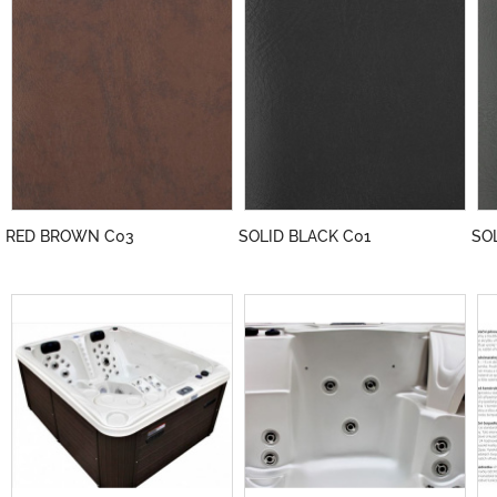
RED BROWN C03
SOLID BLACK C01
SO