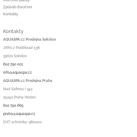
Způsob doručení
Kontakty
Kontakty
AQUASPA.cz Prodejna Sokolov
Jiřího z Poděbrad 536
35601 Sokolov
602 790 001
info@aquaspa.cz
AQUASPA.cz Prodejna Praha
Nad Safinou I 342
25242 Praha Vestec
602 790 665
praha@aquaspa.cz
DAT. schránka: q8uusrs