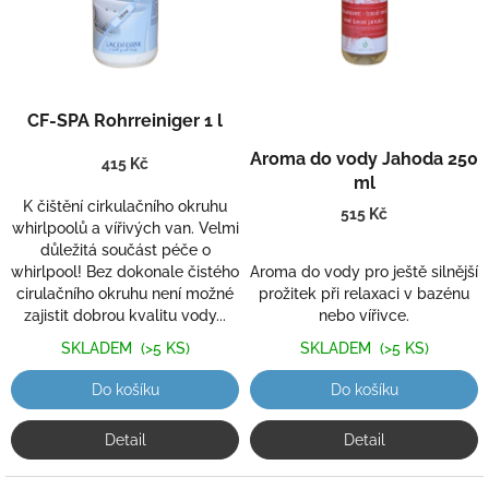
t
s
ů
p
r
o
Průměrné
d
CF-SPA Rohrreiniger 1 l
hodnocení
u
Průměrné
produktu
hodnocení
k
Aroma do vody Jahoda 250
415 Kč
je
produktu
t
ml
5,0
je
ů
K čištění cirkulačního okruhu
z
515 Kč
5,0
whirlpoolů a vířivých van. Velmi
5
z
důležitá součást péče o
hvězdiček.
5
whirlpool! Bez dokonale čistého
Aroma do vody pro ještě silnější
hvězdiček.
cirulačního okruhu není možné
prožitek při relaxaci v bazénu
zajistit dobrou kvalitu vody...
nebo vířivce.
SKLADEM
(>5 KS)
SKLADEM
(>5 KS)
Do košíku
Do košíku
Detail
Detail