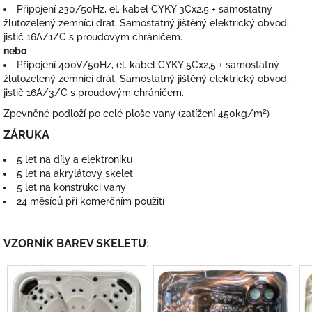
Připojení 230/50Hz, el. kabel CYKY 3Cx2,5 + samostatný
žlutozelený zemnící drát. Samostatný jištěný elektrický obvod,
jistič 16A/1/C s proudovým chráničem.
nebo
Připojení 400V/50Hz, el. kabel CYKY 5Cx2,5 + samostatný
žlutozelený zemnící drát. Samostatný jištěný elektrický obvod,
jistič 16A/3/C s proudovým chráničem.
2
Zpevněné podloží po celé ploše vany (zatížení 450kg/m
)
ZÁRUKA
5 let na díly a elektroniku
5 let na akrylátový skelet
5 let na konstrukci vany
24 měsíců při komerčním použití
VZORNÍK BAREV SKELETU
: