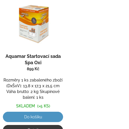
Průměrné
Aquamar Startovací sada
hodnocení
produktu
Spa Oxi
je
899 Kč
5,0
z
Rozměry 1 ks zabaleného zboží
5
(DxŠxV): 13,8 x 17,3 x 21,5 cm
hvězdiček.
Váha brutto: 2 kg Skupinové
balení: 1 ks
SKLADEM
(>5 KS)
Do košíku