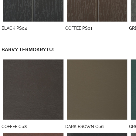
BLACK PS04
COFFEE PS01
GR
BARVY TERMOKRYTU:
COFFEE C08
DARK BROWN C06
GR