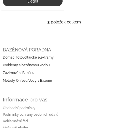
Detail
3
položek celkem
O
v
l
á
Z
d
á
BAZÉNOVÁ PORADNA
a
p
c
Domácí fotovoltaické elektrárny
a
í
Problémy s bazénovou vodou
t
p
í
r
Zazimování Bazénu
v
Metody Ohřevu Vody v Bazénu
k
y
v
Informace pro vás
ý
p
Obchodní podmínky
i
Podmínky ochrany osobních údajů
s
u
Reklamační řád
Možnosti platby