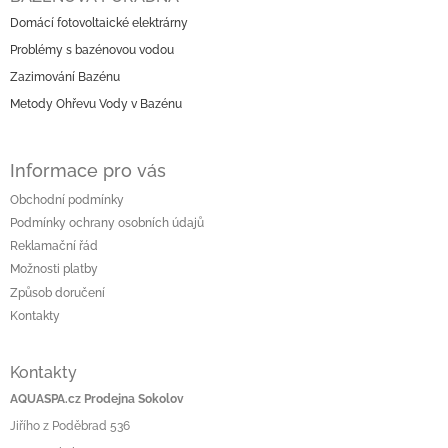
p
Domácí fotovoltaické elektrárny
a
Problémy s bazénovou vodou
t
í
Zazimování Bazénu
Metody Ohřevu Vody v Bazénu
Informace pro vás
Obchodní podmínky
Podmínky ochrany osobních údajů
Reklamační řád
Možnosti platby
Způsob doručení
Kontakty
Kontakty
AQUASPA.cz Prodejna Sokolov
Jiřího z Poděbrad 536