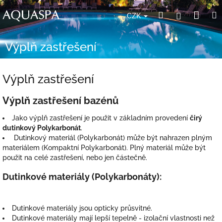
Přejít
Nák
Hledat
Přihlášení
na
CZK
obsah
koší
Výplň zastřešení
Výplň zastřešení
Výplň zastřešení bazénů
Jako výplň zastřešení je použit v základním provedení
čirý
dutinkový Polykarbonát
.
Dutinkový materiál (Polykarbonát) může být nahrazen plným
materiálem (Kompaktní Polykarbonát). Plný materiál může být
použit na celé zastřešení, nebo jen částečně.
Dutinkové materiály (Polykarbonáty):
Dutinkové materiály jsou opticky průsvitné.
Dutinkové materiály mají lepší tepelně - izolační vlastnosti než