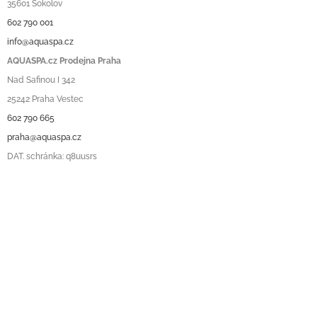
35601 Sokolov
602 790 001
info@aquaspa.cz
AQUASPA.cz Prodejna Praha
Nad Safinou I 342
25242 Praha Vestec
602 790 665
praha@aquaspa.cz
DAT. schránka: q8uusrs