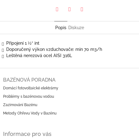
Pinterest
Twitter
Facebook
Popis
Diskuze
Připojení 1 ½“ int
Doporučený výkon vzduchovače: min 70 m3/h
Leštěná nerezová ocel AISI 316L
Z
á
BAZÉNOVÁ PORADNA
p
Domácí fotovoltaické elektrárny
a
Problémy s bazénovou vodou
t
í
Zazimování Bazénu
Metody Ohřevu Vody v Bazénu
Informace pro vás