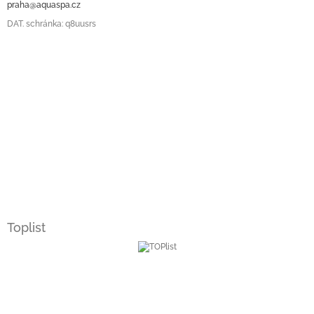
praha@aquaspa.cz
DAT. schránka: q8uusrs
Toplist