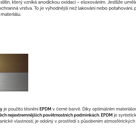
slitin, který vzniká anodickou oxidací – eloxováním. Jestliže umě
chranná vrstva. To je výhodnější než lakování nebo potahování, 
materiálu.
í
ty
je použito těsnění
EPDM
v černé barvě. Díky optimálním materiál
 v těch nejextremnějších povětrnostních podmínkách. EPDM
je syntetic
ické vlastnosti, je odolný v prostředí s působením atmosférických v