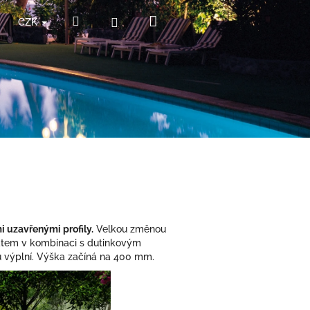
Nákupní
Hledat
Přihlášení
CZK
košík
 uzavřenými profily.
Velkou změnou
átem v kombinaci s dutinkovým
u výplní. Výška začíná na 400 mm.