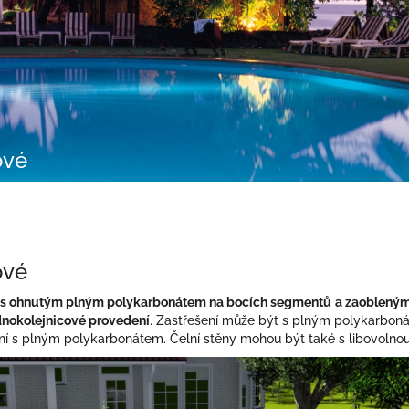
ové
ové
ní s ohnutým plným polykarbonátem na bocích segmentů
a zaoblenými
dnokolejnicové provedení
. Zastřešení může být s plným polykarbon
ní s plným polykarbonátem. Čelní stěny mohou být také s libovolno