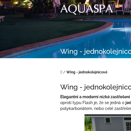
Přejít
na
obsah
Wing - jednokolejnic
Domů
/
Wing - jednokolejnicové
Wing - jednokolejnic
Elegantní a moderní nízké zastřeše
oproti typu Flash je, že se jedná o
je
polykarbonátem, nebo celé zastřeše