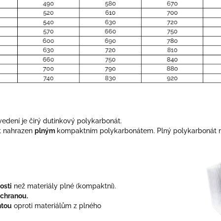
edení je čirý dutinkový polykarbonát.
t nahrazen
plným
kompaktním polykarbonátem. Plný polykarbonát mů
osti
než materiály plné (kompaktní).
chranou.
ntou
oproti materiálům z plného