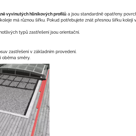
ně vyvinutých hliníkových profilů
a jsou standardně opatřeny povr
koleje má různou šířku. Pokud potřebujete znát přesnou šířku kolejí v
tlivých typů zastřešení jsou orientační.
suv zastřešení v základním provedení.
í oběma směry.