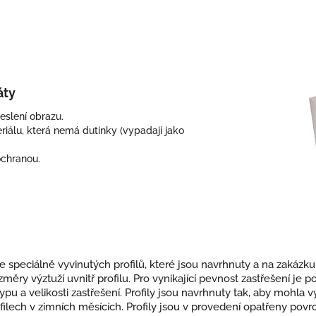
áty
eslení obrazu.
iálu, která nemá dutinky (vypadají jako
chranou.
e speciálně vyvinutých profilů, které jsou navrhnuty a na zakázku
ozměry výztuží uvnitř profilu. Pro vynikající pevnost zastřešení je 
i, typu a velikosti zastřešení. Profily jsou navrhnuty tak, aby moh
filech v zimních měsících. Profily jsou v provedení opatřeny po