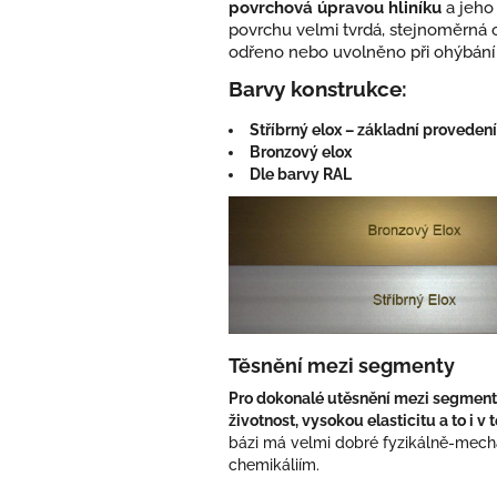
povrchová úpravou hliníku
a jeho 
povrchu velmi tvrdá, stejnoměrná o
odřeno nebo uvolněno při ohýbání 
Barvy konstrukce:
Stříbrný elox – základní proveden
Bronzový elox
Dle barvy RAL
Těsnění mezi segmenty
Pro dokonalé utěsnění mezi segmen
životnost, vysokou elasticitu a to i
bázi má velmi dobré fyzikálně-mechan
chemikáliím.