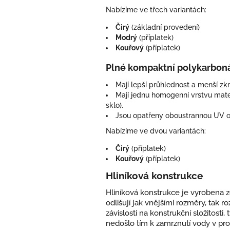
Nabízíme ve třech variantách:
Čirý
(základní provedení)
Modrý
(příplatek)
Kouřový
(příplatek)
Plné kompaktní polykarbon
Mají lepší průhlednost a menší zkr
Mají jednu homogenní vrstvu mater
sklo).
Jsou opatřeny oboustrannou UV o
Nabízíme ve dvou variantách:
Čirý
(příplatek)
Kouřový
(příplatek)
Hliníková konstrukce
Hliníková konstrukce je vyrobena z
odlišují jak vnějšími rozměry, tak r
závislosti na konstrukční složitost
nedošlo tím k zamrznutí vody v pro