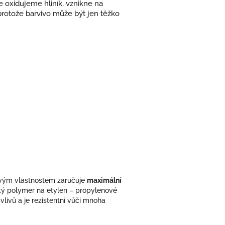
le oxidujeme hliník, vznikne na
protože barvivo může být jen těžko
ovým vlastnostem zaručuje
maximální
ký polymer na etylen – propylenové
livů a je rezistentní vůči mnoha