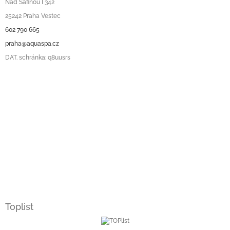
Nad Safinou I 342
25242 Praha Vestec
602 790 665
praha@aquaspa.cz
DAT. schránka: q8uusrs
Toplist