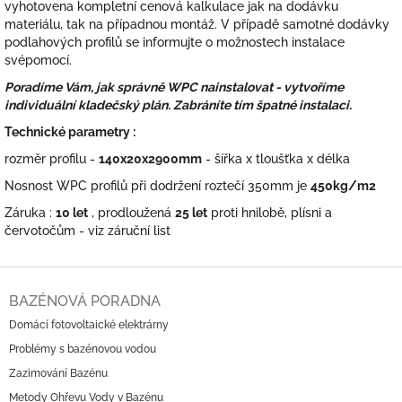
vyhotovena kompletní cenová kalkulace jak na dodávku
materiálu, tak na případnou montáž. V případě samotné dodávky
podlahových profilů se informujte o možnostech instalace
svépomocí.
Poradíme Vám, jak správně WPC nainstalovat - vytvoříme
individuální kladečský plán. Zabráníte tím špatné instalaci.
Technické parametry :
rozměr profilu -
140x20x2900mm
- šířka x tloušťka x délka
Nosnost WPC profilů při dodržení roztečí 350mm je
450kg/m2
Záruka :
10 let
, prodloužená
25 let
proti hnilobě, plísni a
červotočům - viz záruční list
Z
á
BAZÉNOVÁ PORADNA
p
Domácí fotovoltaické elektrárny
a
Problémy s bazénovou vodou
t
í
Zazimování Bazénu
Metody Ohřevu Vody v Bazénu