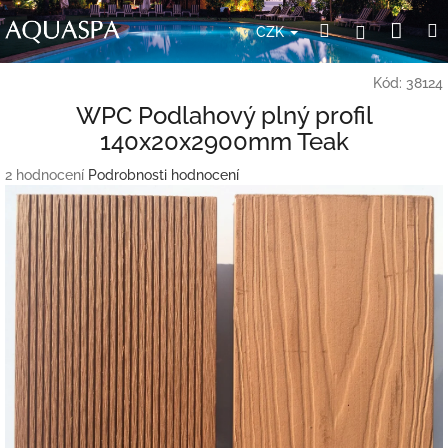
Přejít
Nák
Hledat
Přihlášení
na
CZK
obsah
koší
Kód:
38124
WPC Podlahový plný profil
140x20x2900mm Teak
Průměrné
2 hodnocení
Podrobnosti hodnocení
hodnocení
produktu
je
5,0
z
5
hvězdiček.