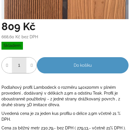
809 Kč
668,60 Kč bez DPH
Měrná
Skladem
cena:
Do košíku
Podlahový profil Lambodeck o rozměru 140x20mm v plném
provedení , dodávaný v délkách 2,9m a odstínu Teak. Profil je
oboustranně použitelný - z jedné strany drážkovaný povrch , z
druhé strany 3D imitace dřeva.
Uvedená cena je za jeden kus profilu o délce 2,9m včetně 21 %
DPH.
Cena za běžný metr 230,79,- bez DPH ( 279,13,- včetně 21% DPH ).