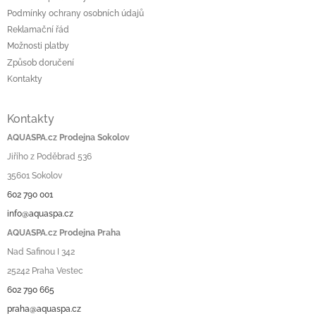
Podmínky ochrany osobních údajů
Reklamační řád
Možnosti platby
Způsob doručení
Kontakty
Kontakty
AQUASPA.cz Prodejna Sokolov
Jiřího z Poděbrad 536
35601 Sokolov
602 790 001
info@aquaspa.cz
AQUASPA.cz Prodejna Praha
Nad Safinou I 342
25242 Praha Vestec
602 790 665
praha@aquaspa.cz