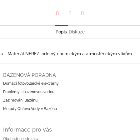
Pinterest
Twitter
Facebook
Popis
Diskuze
Materiál NEREZ: odolný chemickým a atmosférickým vlivům.
Z
á
BAZÉNOVÁ PORADNA
p
Domácí fotovoltaické elektrárny
a
Problémy s bazénovou vodou
t
í
Zazimování Bazénu
Metody Ohřevu Vody v Bazénu
Informace pro vás
Obchodní podmínky