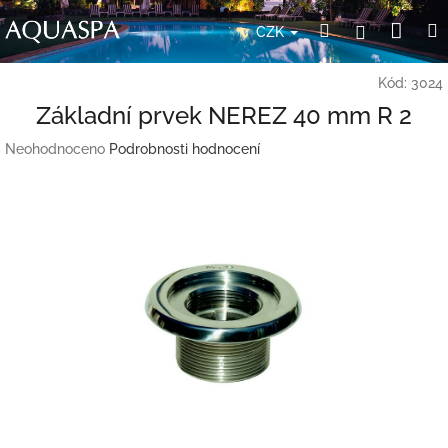
Přejít
Nák
Hledat
Přihlášení
na
CZK
obsah
koší
Kód:
3024
Základní prvek NEREZ 40 mm R 2
Průměrné
Neohodnoceno
Podrobnosti hodnocení
hodnocení
produktu
je
0,0
z
5
hvězdiček.