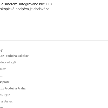
em a směrem. Integrované bílé LED
leskopická podpěra je dodávána
ty
cz Prodejna Sokolov
Poděbrad 536
olov
01
aspa.cz
cz Prodejna Praha
ou I 342
ha Vestec
65