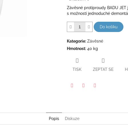
5
Závěsné protiproudy BADU JET 
hvězdiček.
s možností jednoduché demontá
Do košíku
Kategorie
:
Závěsné
Hmotnost
:
40 kg
TISK
ZEPTAT SE
H
Pinterest
Twitter
Facebook
Popis
Diskuze