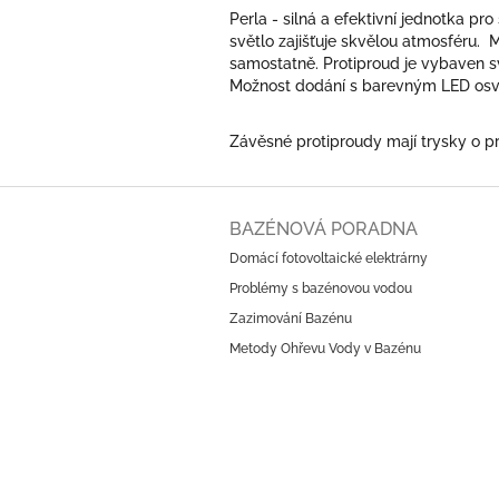
Perla - silná a efektivní jednotka p
světlo zajišťuje skvělou atmosféru
samostatně. Protiproud je vybaven 
Možnost dodání s barevným LED osv
Závěsné protiproudy mají trysky o 
Z
á
BAZÉNOVÁ PORADNA
p
Domácí fotovoltaické elektrárny
a
Problémy s bazénovou vodou
t
í
Zazimování Bazénu
Metody Ohřevu Vody v Bazénu