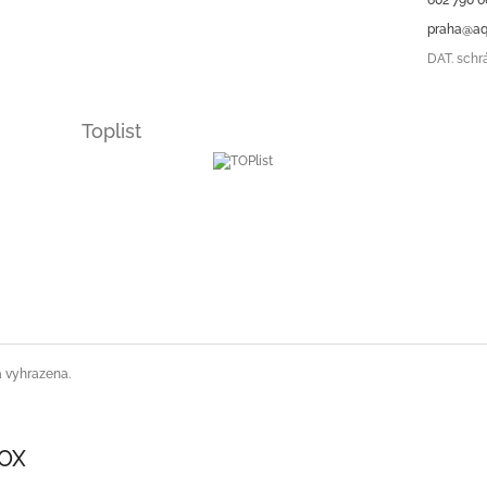
praha@aq
DAT. schr
Toplist
a vyhrazena.
SOX