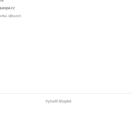
uaspa.cz
ánka: q8uusrs
Vytvořil Shoptet