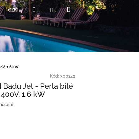
Nákupní
Hledat
Přihlášení
CZK
košík
00V, 1,6 kW
Kód:
300242
Badu Jet - Perla bílé
 400V, 1,6 kW
nocení