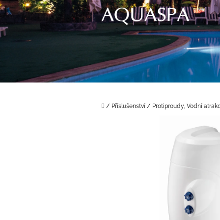
Přejít
na
obsah
Domů
/
Příslušenství
/
Protiproudy, Vodní atrak