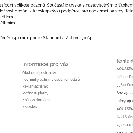
ro střední velikost bazénů. Součástí je tryska s nastavitelným průtok
. Možnost dodání s teleskopickou podpěrou pro nadzemní bazény. Te
světlem
ětlením.
průměru 40 mm, pouze Standard a Action 230/4
Kontak
Informace pro vás
AQUASPA.
Obchodní podmínky
Jiřího z 
Podmínky ochrany osobních údajů
35601 Sok
Reklamační řád
602 790 0
Možnosti platby
Způsob doručení
info@aqu
Kontakty
AQUASPA.
Nad Safin
25242 Pra
602 790 6