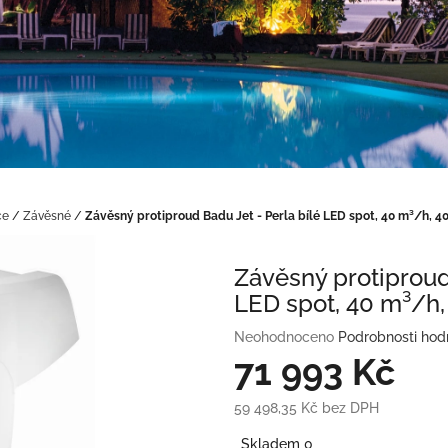
ce
/
Závěsné
/
Závěsný protiproud Badu Jet - Perla bílé LED spot, 40 m³/h, 4
Závěsný protiproud 
LED spot, 40 m³/h,
Průměrné
Neohodnoceno
Podrobnosti hod
hodnocení
71 993 Kč
produktu
je
59 498,35 Kč bez DPH
0,0
Měrná
z
Skladem 0
cena: