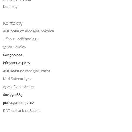
Kontakty
Kontakty
AQUASPA.cz Prodejna Sokolov
Jiřího z Poděbrad 536
35601 Sokolov
602 790 001
info@aquaspa.cz
AQUASPA.cz Prodejna Praha
Nad Safinou I 342
25242 Praha Vestec
602 790 665
praha@aquaspa.cz
DAT. schránka: q8uusrs