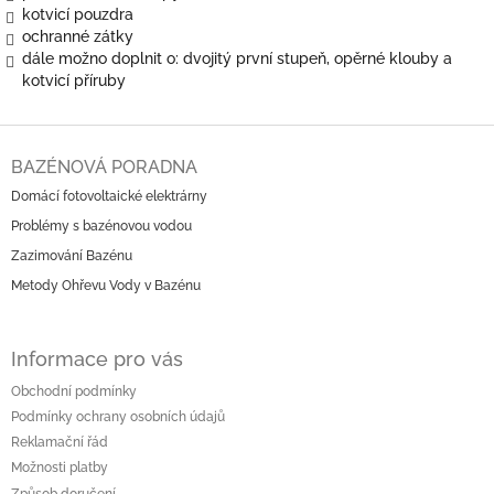
kotvicí pouzdra
ochranné zátky
dále možno doplnit o: dvojitý první stupeň, opěrné klouby a
kotvicí příruby
Z
á
BAZÉNOVÁ PORADNA
p
Domácí fotovoltaické elektrárny
a
Problémy s bazénovou vodou
t
í
Zazimování Bazénu
Metody Ohřevu Vody v Bazénu
Informace pro vás
Obchodní podmínky
Podmínky ochrany osobních údajů
Reklamační řád
Možnosti platby
Způsob doručení