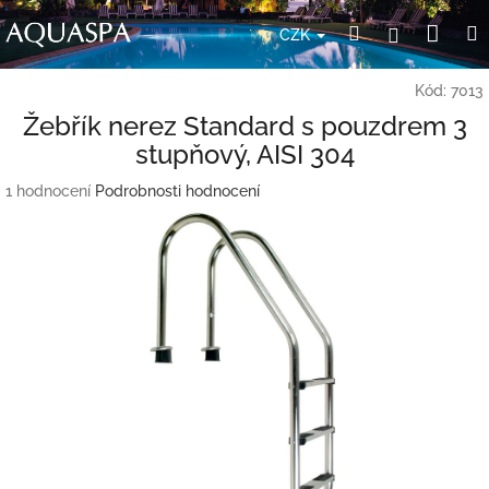
Přejít
Nák
Hledat
Přihlášení
na
CZK
obsah
koší
Kód:
7013
Žebřík nerez Standard s pouzdrem 3
stupňový, AISI 304
Průměrné
1 hodnocení
Podrobnosti hodnocení
hodnocení
produktu
je
5,0
z
5
hvězdiček.