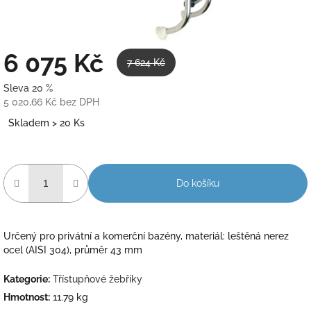
6 075 Kč
7 624 Kč
Sleva 20 %
5 020,66 Kč bez DPH
Měrná
Skladem > 20 Ks
cena:
Do košíku
Určený pro privátní a komerční bazény, materiál: leštěná nerez
ocel (AISI 304), průměr 43 mm
Kategorie
:
Třístupňové žebříky
Hmotnost
:
11.79 kg