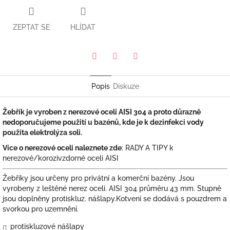
ZEPTAT SE
HLÍDAT
Pinterest
Twitter
Facebook
Popis
Diskuze
Žebřík je vyroben z nerezové oceli AISI 304 a proto důrazně
nedoporučujeme použití u bazénů, kde je k dezinfekci vody
použita elektrolýza soli.
Více o nerezové oceli naleznete zde
:
RADY A TIPY k
nerezové/korozivzdorné oceli AISI
Žebříky jsou určeny pro privátní a komerční bazény. Jsou
vyrobeny z leštěné nerez oceli. AISI 304 průměru 43 mm. Stupně
jsou doplněny protiskluz. nášlapy.Kotvení se dodává s pouzdrem a
svorkou pro uzemnění.
protiskluzové nášlapy