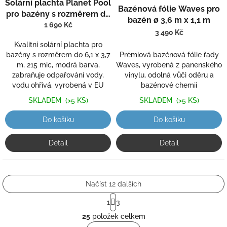
Solární plachta Planet Pool
Bazénová fólie Waves pro
pro bazény s rozměrem do
bazén ø 3,6 m x 1,1 m
6,1 x 3,7 m
1 690 Kč
3 490 Kč
Kvalitní solární plachta pro
bazény s rozměrem do 6,1 x 3,7
Prémiová bazénová fólie řady
m, 215 mic, modrá barva,
Waves, vyrobená z panenského
zabraňuje odpařování vody,
vinylu, odolná vůči oděru a
vodu ohřívá, vyrobená v EU
bazénové chemii
SKLADEM
(>5 KS)
SKLADEM
(>5 KS)
Do košíku
Do košíku
Detail
Detail
Načíst 12 dalších
S
1
3
t
O
r
25
položek celkem
v
á