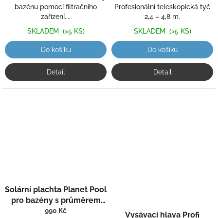
hvězdiček.
bazénu pomocí filtračního
Profesionální teleskopická tyč
zařízení....
2,4 – 4,8 m.
SKLADEM
(>5 KS)
SKLADEM
(>5 KS)
Do košíku
Do košíku
Detail
Detail
Průměrné
Solární plachta Planet Pool
hodnocení
produktu
pro bazény s průměrem
Průměrné
je
hodnocení
hladiny 4,6 m
990 Kč
Vysávací hlava Profi