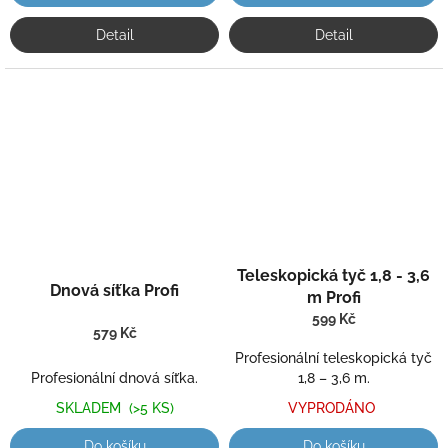
Detail
Detail
Průměrné
Průměrné
Teleskopická tyč 1,8 - 3,6
hodnocení
hodnocení
Dnová síťka Profi
produktu
m Profi
produktu
je
599 Kč
je
579 Kč
5,0
5,0
z
Profesionální teleskopická tyč
z
5
Profesionální dnová síťka.
1,8 – 3,6 m.
5
hvězdiček.
hvězdiček.
SKLADEM
(>5 KS)
VYPRODÁNO
Do košíku
Do košíku