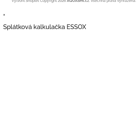
Copyright 2026
AQUASPA.cz
. Všechna práva vyhrazena.
Vytvořil Shoptet
×
Splátková kalkulačka ESSOX