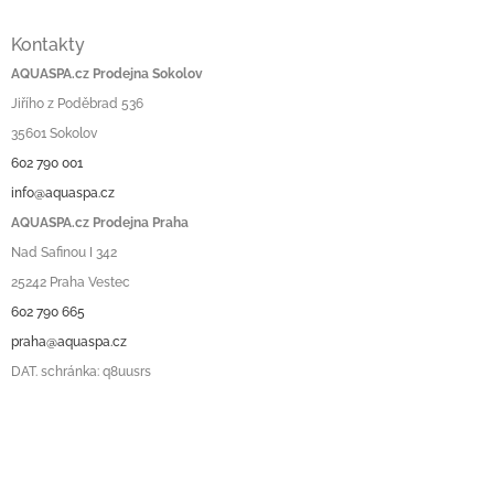
Kontakty
AQUASPA.cz Prodejna Sokolov
Jiřího z Poděbrad 536
35601 Sokolov
602 790 001
info@aquaspa.cz
AQUASPA.cz Prodejna Praha
Nad Safinou I 342
25242 Praha Vestec
602 790 665
praha@aquaspa.cz
DAT. schránka: q8uusrs