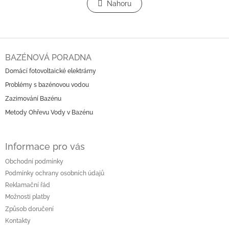
l
Nahoru
n
á
k
o
d
v
a
á
c
Z
n
í
á
í
BAZÉNOVÁ PORADNA
p
p
r
Domácí fotovoltaické elektrárny
a
v
Problémy s bazénovou vodou
t
k
í
Zazimování Bazénu
y
v
Metody Ohřevu Vody v Bazénu
ý
p
i
Informace pro vás
s
u
Obchodní podmínky
Podmínky ochrany osobních údajů
Reklamační řád
Možnosti platby
Způsob doručení
Kontakty