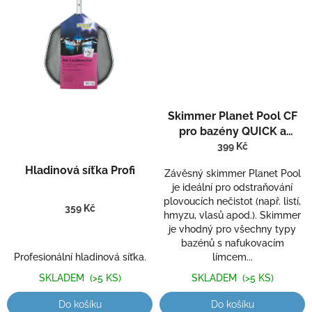
Průměrné
Skimmer Planet Pool CF
hodnocení
produktu
pro bazény QUICK a
je
Průměrné
FRAME
399 Kč
5,0
hodnocení
Hladinová síťka Profi
z
produktu
Závěsný skimmer Planet Pool
5
je
je ideální pro odstraňování
hvězdiček.
5,0
plovoucích nečistot (např. listí,
359 Kč
z
hmyzu, vlasů apod.). Skimmer
5
je vhodný pro všechny typy
hvězdiček.
bazénů s nafukovacím
Profesionální hladinová síťka.
límcem...
SKLADEM
(>5 KS)
SKLADEM
(>5 KS)
Do košíku
Do košíku