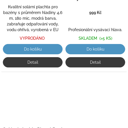
5,0
produktu
z
je
Kvalitní solární plachta pro
5
4,5
bazény s průměrem hladiny 4,6
999 Kč
hvězdiček.
z
m, 180 mic, modrá barva,
5
zabraňuje odpařování vody,
hvězdiček.
vodu ohřívá, vyrobená v EU
Profesionální vysávací hlava.
VYPRODÁNO
SKLADEM
(>5 KS)
Do košíku
Do košíku
Detail
Detail