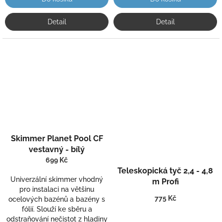
Detail
Detail
Skimmer Planet Pool CF
vestavný - bílý
Průměrné
699 Kč
hodnocení
Teleskopická tyč 2,4 - 4,8
produktu
Univerzální skimmer vhodný
m Profi
je
pro instalaci na většinu
5,0
775 Kč
ocelových bazénů a bazény s
z
fólií. Slouží ke sběru a
5
odstraňování nečistot z hladiny