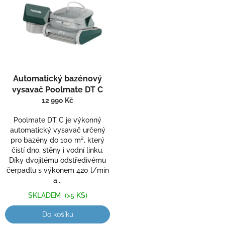
p
o
i
d
s
u
p
k
r
t
o
ů
d
Automatický bazénový
u
vysavač Poolmate DT C
k
12 990 Kč
t
ů
Poolmate DT C je výkonný
automatický vysavač určený
pro bazény do 100 m², který
čistí dno, stěny i vodní linku.
Díky dvojitému odstředivému
čerpadlu s výkonem 420 l/min
a...
SKLADEM
(>5 KS)
Do košíku