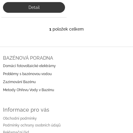
Detail
1
položek celkem
O
v
l
á
Z
d
á
BAZÉNOVÁ PORADNA
a
p
c
Domácí fotovoltaické elektrárny
a
í
Problémy s bazénovou vodou
t
p
í
r
Zazimování Bazénu
v
Metody Ohřevu Vody v Bazénu
k
y
v
Informace pro vás
ý
p
Obchodní podmínky
i
Podmínky ochrany osobních údajů
s
Reklamační řád